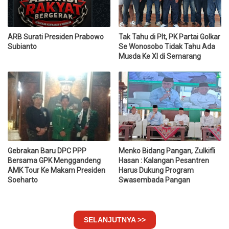
ARB Surati Presiden Prabowo
Tak Tahu di Plt, PK Partai Golkar
Subianto
Se Wonosobo Tidak Tahu Ada
Musda Ke XI di Semarang
Gebrakan Baru DPC PPP
Menko Bidang Pangan, Zulkifli
Bersama GPK Menggandeng
Hasan : Kalangan Pesantren
AMK Tour Ke Makam Presiden
Harus Dukung Program
Soeharto
Swasembada Pangan
SELANJUTNYA >>