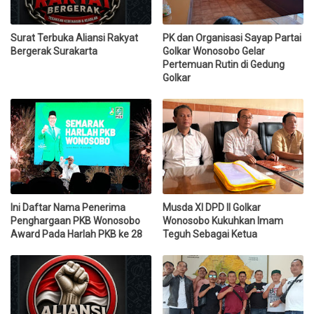
Surat Terbuka Aliansi Rakyat
PK dan Organisasi Sayap Partai
Bergerak Surakarta
Golkar Wonosobo Gelar
Pertemuan Rutin di Gedung
Golkar
Ini Daftar Nama Penerima
Musda XI DPD II Golkar
Penghargaan PKB Wonosobo
Wonosobo Kukuhkan Imam
Award Pada Harlah PKB ke 28
Teguh Sebagai Ketua