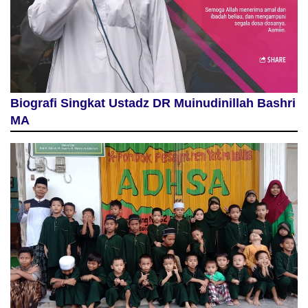
Biografi Singkat Ustadz DR Muinudinillah Bashri
MA