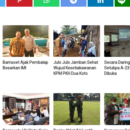
Bamsoet Ajak Pembalap
Julo Julo Jamban Sehat
Secara Daring
Besarkan IMI
Wujud Kesetiakawanan
Setukpa A-23
KPM PKH Dua Koto
Dibuka