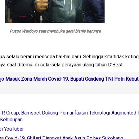
Puspo Wardoyo saat membuka gerai bisnis barunya
rus selalu berani mencoba hal-hal baru. Sehingga kita tidak ketin
nya saat ditemui di sela-sela perayaan ulang tahun D'Best.
jo Masuk Zona Merah Covid-19, Bupati Gandeng TNI Polri Kebut
WIR Group, Bamsoet Dukung Pemanfaatan Teknologi Augmented R
 Kehidupan
i YouTuber
na Covid-19, Ghifari Diangkat Anak Asuh Polres Sukoharjo