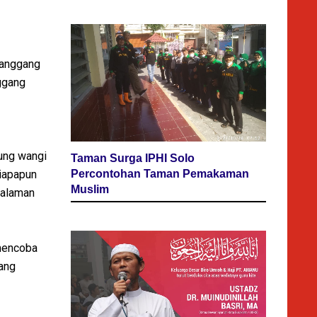
panggang
ggang
ung wangi
Taman Surga IPHI Solo
Percontohan Taman Pemakaman
iapapun
Muslim
galaman
 mencoba
yang