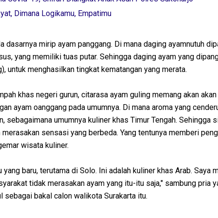
kyat, Dimana Logikamu, Empatimu
da dasarnya mirip ayam panggang. Di mana daging ayamnutuh di
us, yang memiliki tuas putar. Sehingga daging ayam yang dipan
g), untuk menghasilkan tingkat kematangan yang merata.
ah khas negeri gurun, citarasa ayam guling memang akan akan
gan ayam oanggang pada umumnya. Di mana aroma yang cender
n, sebagaimana umumnya kuliner khas Timur Tengah. Sehingga s
 merasakan sensasi yang berbeda. Yang tentunya memberi pen
emar wisata kuliner.
u yang baru, terutama di Solo. Ini adalah kuliner khas Arab. Saya
yarakat tidak merasakan ayam yang itu-itu saja," sambung pria 
ebagai bakal calon walikota Surakarta itu.