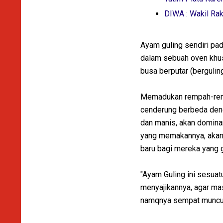
DIWA : Wakil Ra
Ayam guling sendiri pa
dalam sebuah oven khus
busa berputar (bergulin
Memadukan rempah-remp
cenderung berbeda den
dan manis, akan domina
yang memakannya, akan
baru bagi mereka yang g
"Ayam Guling ini sesuat
menyajikannya, agar mas
namqnya sempat muncul s