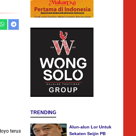
TRENDING
Alun-alun Lor Untuk
doyo terus
Sekaten Seijin PB