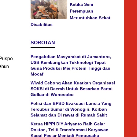
Ketika Seni
Perempuan
Meruntuhkan Sekat
Disabilitas
SOROTAN
Pengabdian Masyarakat di Jumantoro,
 Puspo.
USB Kembangkan Tekhnologi Tepat
tahun
Guna Produksi Mie Protein Tinggi dan
Mocaf
Wiwid Cebong Akan Kuatkan Organisasi
SOKSI di Daerah Untuk Besarkan Partai
Golkar di Wonosobo
Polisi dan BPBD Evakuasi Lansia Yang
Tercubur Sumur di Wonogiri, Korban
Selamat dan Di rawat di Rumah Sakit
Ketua HIPPI DIY Ariyanto Raih Gelar
Doktor , Teliti Transformasi Karyawan
Kapal Pesiar Menjadi Pengusaha