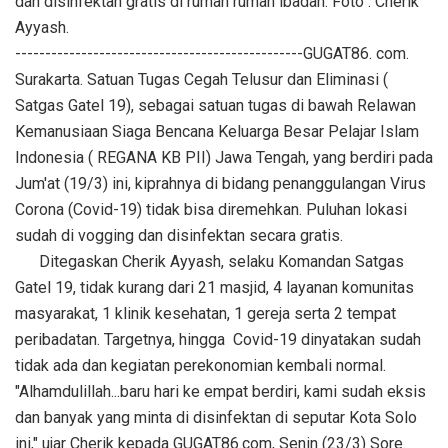
dan disinfektan gratis di rumah rumah ibadah. Foto : Cherik
Ayyash.
------------------------------------------------GUGAT86. com.
Surakarta. Satuan Tugas Cegah Telusur dan Eliminasi (
Satgas Gatel 19), sebagai satuan tugas di bawah Relawan
Kemanusiaan Siaga Bencana Keluarga Besar Pelajar Islam
Indonesia ( REGANA KB PII) Jawa Tengah, yang berdiri pada
Jum'at (19/3) ini, kiprahnya di bidang penanggulangan Virus
Corona (Covid-19) tidak bisa diremehkan. Puluhan lokasi
sudah di vogging dan disinfektan secara gratis.
Ditegaskan Cherik Ayyash, selaku Komandan Satgas
Gatel 19, tidak kurang dari 21 masjid, 4 layanan komunitas
masyarakat, 1 klinik kesehatan, 1 gereja serta 2 tempat
peribadatan. Targetnya, hingga Covid-19 dinyatakan sudah
tidak ada dan kegiatan perekonomian kembali normal.
"Alhamdulillah...baru hari ke empat berdiri, kami sudah eksis
dan banyak yang minta di disinfektan di seputar Kota Solo
ini," ujar Cherik kepada GUGAT86.com, Senin (23/3) Sore.