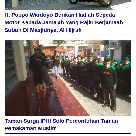
H. Puspo Wardoyo Berikan Hadiah Sepeda
Motor Kepada Jama'ah Yang Rajin Berjamaah
Subuh Di Masjidnya, Al Hijrah
Taman Surga IPHI Solo Percontohan Taman
Pemakaman Muslim