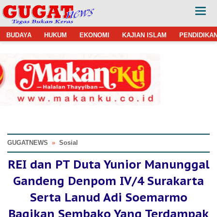
BUDAYA
HUKUM
EKONOMI
KAJIAN ISLAM
PENDIDIKA
GUGATNEWS
»
Sosial
REI dan PT Duta Yunior Manunggal
Gandeng Denpom IV/4 Surakarta
Serta Lanud Adi Soemarmo
Bagikan Sembako Yang Terdampak