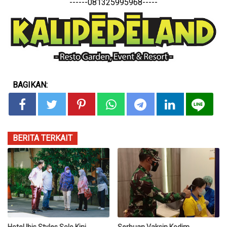
------081325995968-----
BAGIKAN:
BERITA TERKAIT
Hotel Ibis Styles Solo Kini
Serbuan Vaksin Kodim