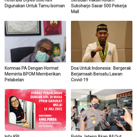
Digunakan Untuk Tamu Isoman
Sukoharjo Sasar 500 Pekerja
Mall
Komnas PA Dengan Hormat
Doa Untuk Indonesia : Bergerak
Meminta BPOM Memberikan
Berjamaah Bersatu Lawan
Pelabelan
Covid-19
Info KRL
Polda Jateng Akan All Out