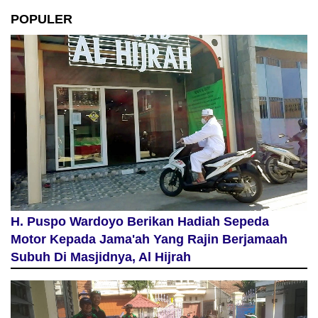
POPULER
H. Puspo Wardoyo Berikan Hadiah Sepeda
Motor Kepada Jama'ah Yang Rajin Berjamaah
Subuh Di Masjidnya, Al Hijrah