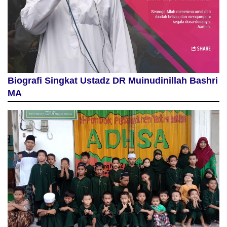
Biografi Singkat Ustadz DR Muinudinillah Bashri
MA