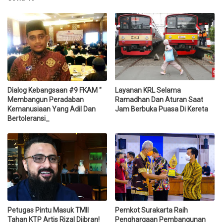
Dialog Kebangsaan #9 FKAM "
Layanan KRL Selama
Membangun Peradaban
Ramadhan Dan Aturan Saat
Kemanusiaan Yang Adil Dan
Jam Berbuka Puasa Di Kereta
Bertoleransi_
Petugas Pintu Masuk TMII
Pemkot Surakarta Raih
Tahan KTP Artis Rizal Djibran!
Penghargaan Pembangunan