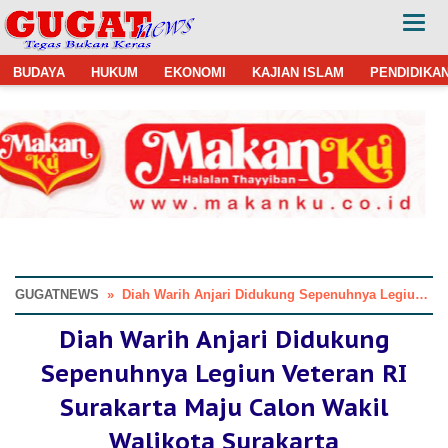
BUDAYA
HUKUM
EKONOMI
KAJIAN ISLAM
PENDIDIKA
GUGATNEWS
»
Diah Warih Anjari Didukung Sepenuhnya Legiun Veteran RI Surakarta Maju Calon Wakil Walikota Surakarta
Diah Warih Anjari Didukung
Sepenuhnya Legiun Veteran RI
Surakarta Maju Calon Wakil
Walikota Surakarta