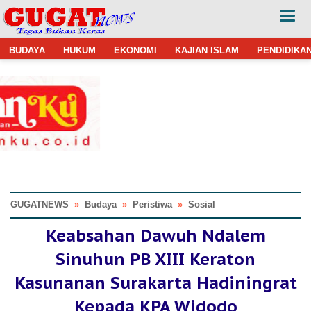
BUDAYA
HUKUM
EKONOMI
KAJIAN ISLAM
PENDIDIKA
GUGATNEWS
»
Budaya
»
Peristiwa
»
Sosial
Keabsahan Dawuh Ndalem
Sinuhun PB XIII Keraton
Kasunanan Surakarta Hadiningrat
Kepada KPA Widodo