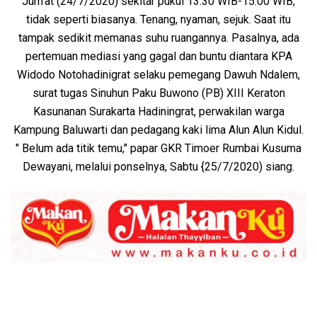
Jum'at (24/7/2020) sekitar pukul 13.30 WIB-15.00 WIB,
tidak seperti biasanya. Tenang, nyaman, sejuk. Saat itu
tampak sedikit memanas suhu ruangannya. Pasalnya, ada
pertemuan mediasi yang gagal dan buntu diantara KPA
Widodo Notohadinigrat selaku pemegang Dawuh Ndalem,
surat tugas Sinuhun Paku Buwono (PB) XIII Keraton
Kasunanan Surakarta Hadiningrat, perwakilan warga
Kampung Baluwarti dan pedagang kaki lima Alun Alun Kidul.
" Belum ada titik temu," papar GKR Timoer Rumbai Kusuma
Dewayani, melalui ponselnya, Sabtu {25/7/2020) siang.