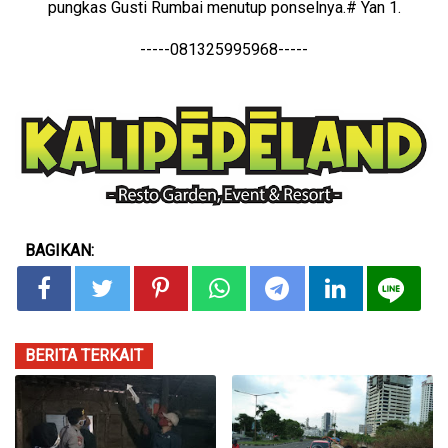
pungkas Gusti Rumbai menutup ponselnya.# Yan 1.
-----081325995968-----
BAGIKAN:
BERITA TERKAIT