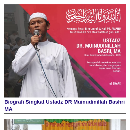
Biografi Singkat Ustadz DR Muinudinillah Bashri
MA