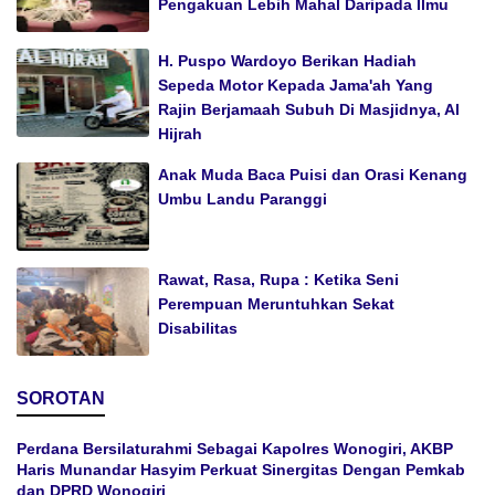
Pengakuan Lebih Mahal Daripada Ilmu
H. Puspo Wardoyo Berikan Hadiah
Sepeda Motor Kepada Jama'ah Yang
Rajin Berjamaah Subuh Di Masjidnya, Al
Hijrah
Anak Muda Baca Puisi dan Orasi Kenang
Umbu Landu Paranggi
Rawat, Rasa, Rupa : Ketika Seni
Perempuan Meruntuhkan Sekat
Disabilitas
SOROTAN
Perdana Bersilaturahmi Sebagai Kapolres Wonogiri, AKBP
Haris Munandar Hasyim Perkuat Sinergitas Dengan Pemkab
dan DPRD Wonogiri