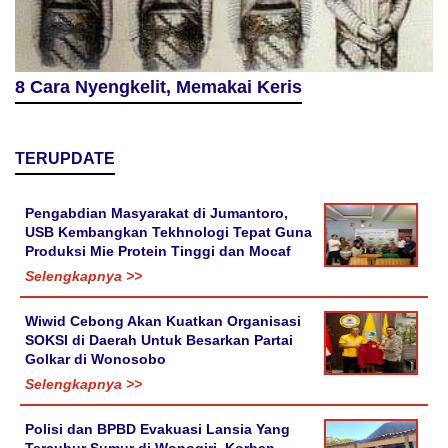
8 Cara Nyengkelit, Memakai Keris
TERUPDATE
Pengabdian Masyarakat di Jumantoro,
USB Kembangkan Tekhnologi Tepat Guna
Produksi Mie Protein Tinggi dan Mocaf
Selengkapnya >>
Wiwid Cebong Akan Kuatkan Organisasi
SOKSI di Daerah Untuk Besarkan Partai
Golkar di Wonosobo
Selengkapnya >>
Polisi dan BPBD Evakuasi Lansia Yang
Tercubur Sumur di Wonogiri, Korban