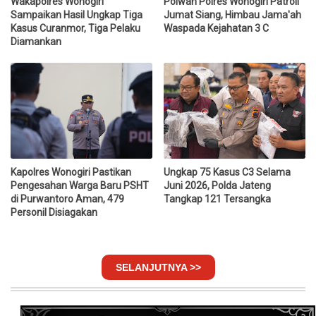
Wakapolres Wonogiri
Polwan Polres Wonogiri Patroli
Sampaikan Hasil Ungkap Tiga
Jumat Siang, Himbau Jama'ah
Kasus Curanmor, Tiga Pelaku
Waspada Kejahatan 3 C
Diamankan
Kapolres Wonogiri Pastikan
Ungkap 75 Kasus C3 Selama
Pengesahan Warga Baru PSHT
Juni 2026, Polda Jateng
di Purwantoro Aman, 479
Tangkap 121 Tersangka
Personil Disiagakan
SELANJUTNYA >>