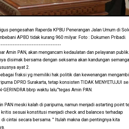
igus pengesahan Raperda KPBU Penerangan Jalan Umum di Sol
mbebani APBD tidak kurang 960 milyar. Foto : Dokumen Pribadi.
------------------------------------
par Amin PAN, akan mengancam kedaulatan dan pelayanan publik.
lunya disimak bersama dengan seksama akan kandungan semangat
ususnya ayat 2.
ebagai fraksi yg memiliki hak politik dan kewenangan mengambi
ripurna DPRD Surakarta, tetap konsisten TIDAK MENYETUJUI ses
PAN-GERINDRA bbrp waktu lalu."tegas Amin PAN.
 PAN meski kalah di paripurna, namun menjadi astarting point t
 kritis sesuai konstitusi menjadi check and balances terhadap
di cintai secara bersama. " Itulah makna dan pentingnya kita
ya.