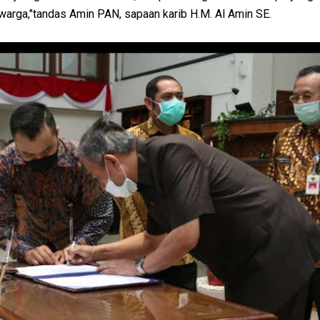
warga,"tandas Amin PAN, sapaan karib H.M. Al Amin SE.