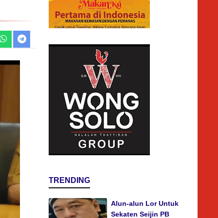
TRENDING
Alun-alun Lor Untuk
Sekaten Seijin PB