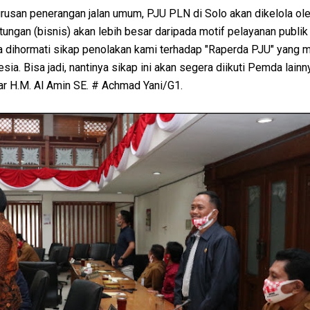
urusan penerangan jalan umum, PJU PLN di Solo akan dikelola ol
tungan (bisnis) akan lebih besar daripada motif pelayanan publik
a dihormati sikap penolakan kami terhadap "Raperda PJU" yang 
ia. Bisa jadi, nantinya sikap ini akan segera diikuti Pemda lainn
ar H.M. Al Amin SE. # Achmad Yani/G1.