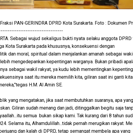
 Fraksi PAN-GERINDRA DPRD Kota Surakarta. Foto : Dokumen Pri
------------------------------------
A. Sebagai wujud sekaligus bukti nyata selaku anggota DPRD 
rga Kota Surakarta pada khususnya, konsekuensi dengan
tik dan moral, spiritual dalam menjalankan amanah sebagai wakil
 lebih mengedepankan kepentingan warganya. Bukan pribadi apal
nya sebagai wakil rakyat, ya kudu lebih mementingkan kepentin
uensinya saat itu mereka memilih kita, giliran saat ini ganti kita
ereka,"tegas H.M. Al Amin SE.
lik yang mengatakan, jika saat membutuhkan suaranya, apa yang
skan. Giliran sudah menang dan jadi, ditinggalkan begitu saja tan
aallah...itu semua bukan sikap kami. Tak kurang dari 8 tahun sud
. Selama itu, Alhamdulillah...tidak pernah merugikan rakyat. Mes
rjuang dan kalah di DPRD, tetap semangat membela apa yang