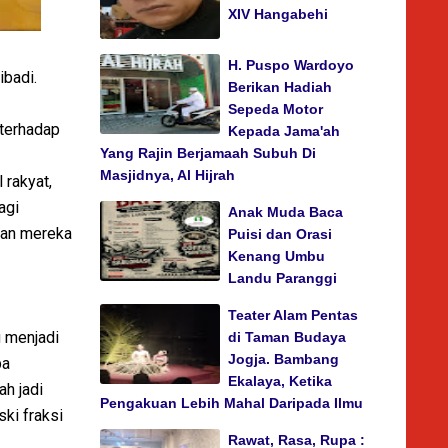
XIV Hangabehi
H. Puspo Wardoyo
badi.
Berikan Hadiah
Sepeda Motor
terhadap
Kepada Jama'ah
Yang Rajin Berjamaah Subuh Di
Masjidnya, Al Hijrah
 rakyat,
agi
Anak Muda Baca
gan mereka
Puisi dan Orasi
Kenang Umbu
Landu Paranggi
Teater Alam Pentas
 menjadi
di Taman Budaya
Jogja. Bambang
pa
Ekalaya, Ketika
ah jadi
Pengakuan Lebih Mahal Daripada Ilmu
ki fraksi
Rawat, Rasa, Rupa :