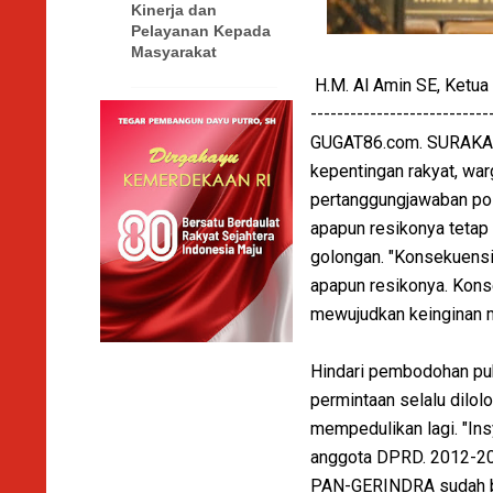
Kinerja dan
Pelayanan Kepada
Masyarakat
H.M. Al Amin SE, Ketua
---------------------------
GUGAT86.com. SURAKART
kepentingan rakyat, wa
pertanggungjawaban poli
apapun resikonya tetap
golongan. "Konsekuensi
apapun resikonya. Konsek
mewujudkan keinginan m
Hindari pembodohan pub
permintaan selalu dilolo
mempedulikan lagi. "Insy
anggota DPRD. 2012-2024
PAN-GERINDRA sudah be