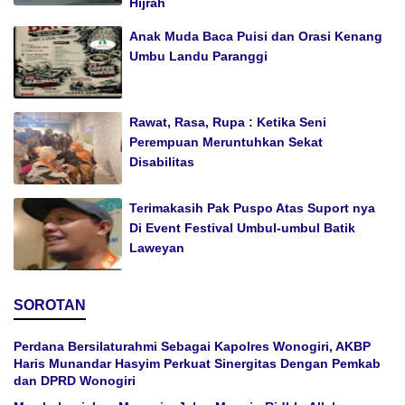
Hijrah
Anak Muda Baca Puisi dan Orasi Kenang
Umbu Landu Paranggi
Rawat, Rasa, Rupa : Ketika Seni
Perempuan Meruntuhkan Sekat
Disabilitas
Terimakasih Pak Puspo Atas Suport nya
Di Event Festival Umbul-umbul Batik
Laweyan
SOROTAN
Perdana Bersilaturahmi Sebagai Kapolres Wonogiri, AKBP
Haris Munandar Hasyim Perkuat Sinergitas Dengan Pemkab
dan DPRD Wonogiri