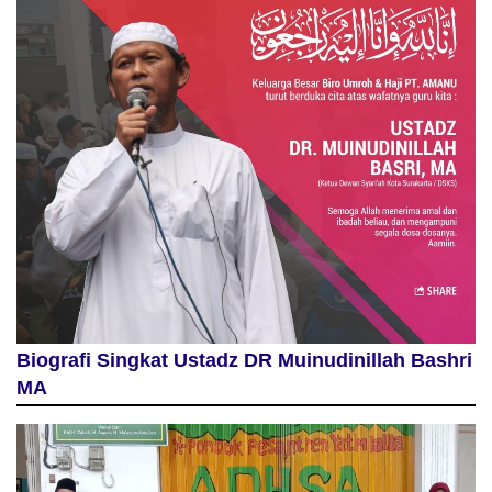
Biografi Singkat Ustadz DR Muinudinillah Bashri
MA