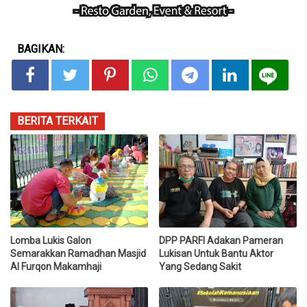
BAGIKAN:
BERITA TERKAIT
Lomba Lukis Galon
DPP PARFI Adakan Pameran
Semarakkan Ramadhan Masjid
Lukisan Untuk Bantu Aktor
Al Furqon Makamhaji
Yang Sedang Sakit