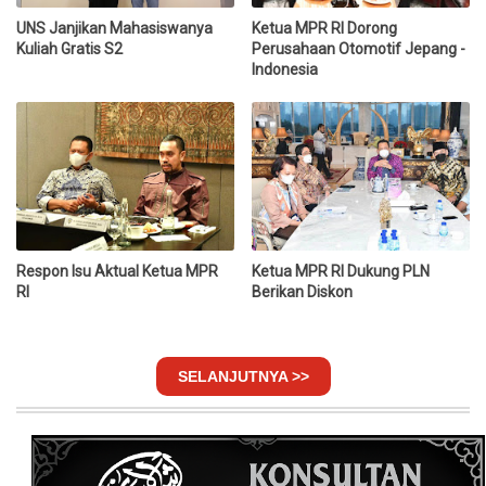
UNS Janjikan Mahasiswanya
Ketua MPR RI Dorong
Kuliah Gratis S2
Perusahaan Otomotif Jepang -
Indonesia
Respon Isu Aktual Ketua MPR
Ketua MPR RI Dukung PLN
RI
Berikan Diskon
SELANJUTNYA >>