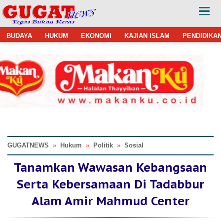
BUDAYA
HUKUM
EKONOMI
KAJIAN ISLAM
PENDIDIKA
GUGATNEWS
»
Hukum
»
Politik
»
Sosial
Tanamkan Wawasan Kebangsaan
Serta Kebersamaan Di Tadabbur
Alam Amir Mahmud Center