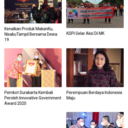
Kenalkan Produk MakanKu,
KSPI Gelar Aksi Di MK
NisakuTampil Bersama Dewa
19
Pemkot Surakarta Kembali
Perempuan Berdaya Indonesia
Peroleh Innovative Government
Maju
Award 2020