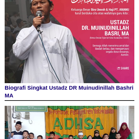
Biografi Singkat Ustadz DR Muinudinillah Bashri
MA