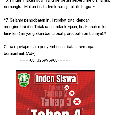
*6. Hindari makan buah yang bergetah seperti melon, nanas,
semangka. Makan buah Jeruk saja, jeruk itu bagus.*
*7. Selama pengobatan ini, istirahat total dengan
mengisolasi diri. Tidak usah mikir kerjaan, tidak usah mikir
lain-lain ( ini yang akan bantu buat percepat sembuhnya).*
Coba dipelajari cara penyembuhan diatas, semoga
bermanfaat. (Adv).
-------081325995968--------