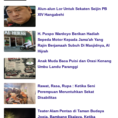
Alun-alun Lor Untuk Sekaten Seijin PB
XIV Hangabehi
H. Puspo Wardoyo Berikan Hadiah
Sepeda Motor Kepada Jama'ah Yang
Rajin Berjamaah Subuh Di Masjidnya, Al
Hijrah
Anak Muda Baca Puisi dan Orasi Kenang
Umbu Landu Paranggi
Rawat, Rasa, Rupa : Ketika Seni
Perempuan Meruntuhkan Sekat
Disabilitas
Teater Alam Pentas di Taman Budaya
Jogja. Bambang Ekalaya, Ketika