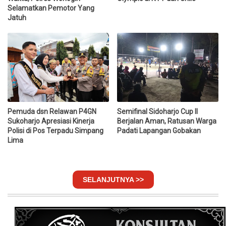
Selamatkan Pemotor Yang
Jatuh
Pemuda dsn Relawan P4GN
Semifinal Sidoharjo Cup II
Sukoharjo Apresiasi Kinerja
Berjalan Aman, Ratusan Warga
Polisi di Pos Terpadu Simpang
Padati Lapangan Gobakan
Lima
SELANJUTNYA >>