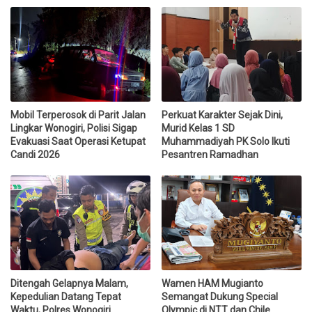
Mobil Terperosok di Parit Jalan
Perkuat Karakter Sejak Dini,
Lingkar Wonogiri, Polisi Sigap
Murid Kelas 1 SD
Evakuasi Saat Operasi Ketupat
Muhammadiyah PK Solo Ikuti
Candi 2026
Pesantren Ramadhan
Ditengah Gelapnya Malam,
Wamen HAM Mugianto
Kepedulian Datang Tepat
Semangat Dukung Special
Waktu, Polres Wonogiri
Olympic di NTT dan Chile