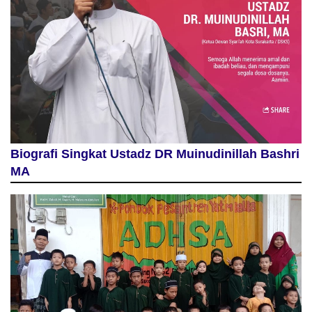
Biografi Singkat Ustadz DR Muinudinillah Bashri
MA