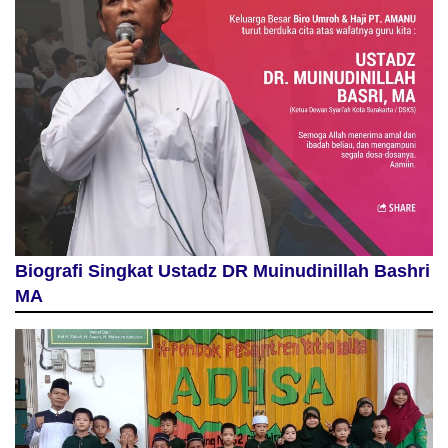
Biografi Singkat Ustadz DR Muinudinillah Bashri
MA