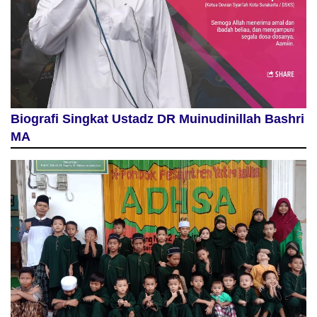
Biografi Singkat Ustadz DR Muinudinillah Bashri
MA