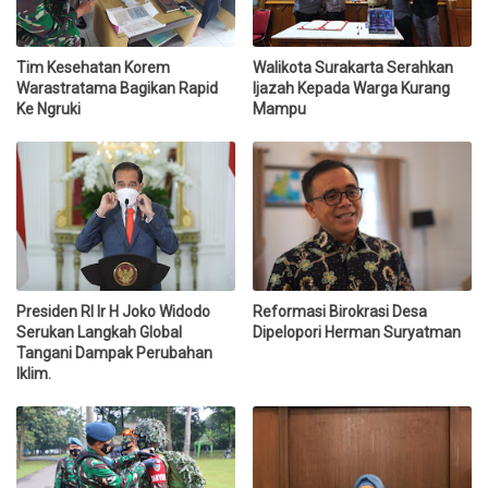
Tim Kesehatan Korem
Walikota Surakarta Serahkan
Warastratama Bagikan Rapid
Ijazah Kepada Warga Kurang
Ke Ngruki
Mampu
Presiden RI Ir H Joko Widodo
Reformasi Birokrasi Desa
Serukan Langkah Global
Dipelopori Herman Suryatman
Tangani Dampak Perubahan
Iklim.