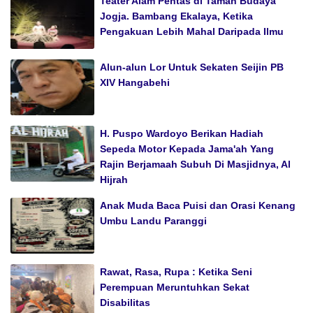
Teater Alam Pentas di Taman Budaya
Jogja. Bambang Ekalaya, Ketika
Pengakuan Lebih Mahal Daripada Ilmu
Alun-alun Lor Untuk Sekaten Seijin PB
XIV Hangabehi
H. Puspo Wardoyo Berikan Hadiah
Sepeda Motor Kepada Jama'ah Yang
Rajin Berjamaah Subuh Di Masjidnya, Al
Hijrah
Anak Muda Baca Puisi dan Orasi Kenang
Umbu Landu Paranggi
Rawat, Rasa, Rupa : Ketika Seni
Perempuan Meruntuhkan Sekat
Disabilitas