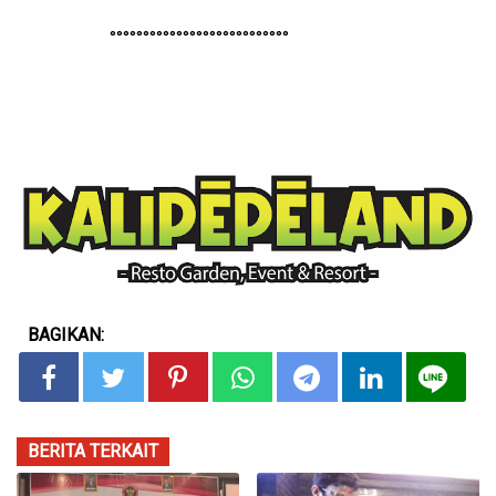
°°°°°°°°°°°°°°°°°°°°°°°°°°°
BAGIKAN:
BERITA TERKAIT