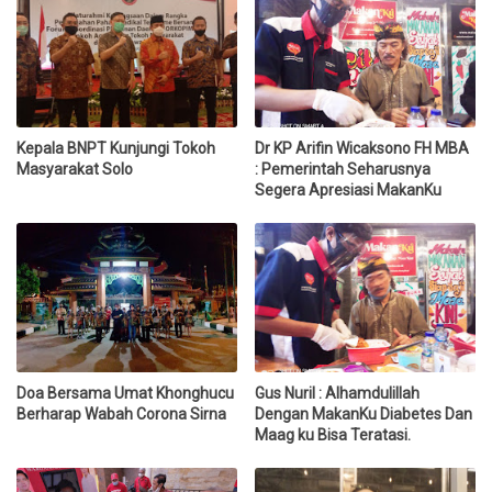
Kepala BNPT Kunjungi Tokoh
Dr KP Arifin Wicaksono FH MBA
Masyarakat Solo
: Pemerintah Seharusnya
Segera Apresiasi MakanKu
Doa Bersama Umat Khonghucu
Gus Nuril : Alhamdulillah
Berharap Wabah Corona Sirna
Dengan MakanKu Diabetes Dan
Maag ku Bisa Teratasi.