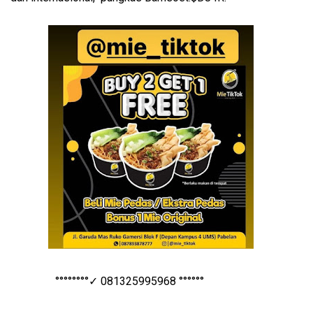
°°°°°°°°✓ 081325995968 °°°°°°