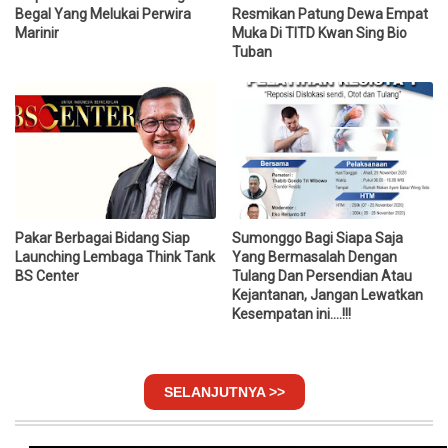
Begal Yang Melukai Perwira
Resmikan Patung Dewa Empat
Marinir
Muka Di TITD Kwan Sing Bio
Tuban
Pakar Berbagai Bidang Siap
Sumonggo Bagi Siapa Saja
Launching Lembaga Think Tank
Yang Bermasalah Dengan
BS Center
Tulang Dan Persendian Atau
Kejantanan, Jangan Lewatkan
Kesempatan ini....!!!
SELANJUTNYA >>