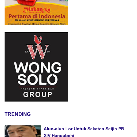
TRENDING
Alun-alun Lor Untuk Sekaten Seijin PB
XIV Hangabehi