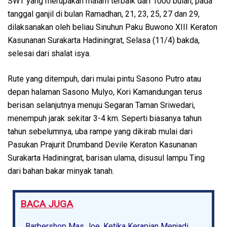
SWT yang merupakan malam terbaik dari 1000 bulan, pada
tanggal ganjil di bulan Ramadhan, 21, 23, 25, 27 dan 29,
dilaksanakan oleh beliau Sinuhun Paku Buwono XIII Keraton
Kasunanan Surakarta Hadiningrat, Selasa (11/4) bakda,
selesai dari shalat isya.
Rute yang ditempuh, dari mulai pintu Sasono Putro atau
depan halaman Sasono Mulyo, Kori Kamandungan terus
berisan selanjutnya menuju Segaran Taman Sriwedari,
menempuh jarak sekitar 3-4 km. Seperti biasanya tahun
tahun sebelumnya, uba rampe yang dikirab mulai dari
Pasukan Prajurit Drumband Devile Keraton Kasunanan
Surakarta Hadiningrat, barisan ulama, disusul lampu Ting
dari bahan bakar minyak tanah.
BACA JUGA
Barbershop Mas Joe. Ketika Kerapian Menjadi