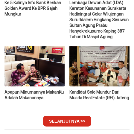
Ke 5 Kalinya Info Bank Berikan
Lembaga Dewan Adat (LDA)
Golden Award Ke BPR Gajah
Keraton Kasunanan Surakarta
Mungkur
Hadiningrat Gelar Wilujengan
Suruddalem Hingkang Sinuwun
Sultan Agung Prabu
Hanyokrokusumo Kaping 387
Tahun Di Masjid Agung
Apapun Minumannya MakanKu
Kandidat Solo Mundur Dari
Adalah Makanannya
Musda Real Estate (REI) Jateng
SELANJUTNYA >>