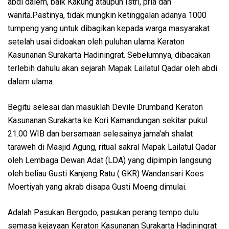
abdi dalem, baik Kakung ataupun Istri, pria dan
wanita.Pastinya, tidak mungkin ketinggalan adanya 1000
tumpeng yang untuk dibagikan kepada warga masyarakat
setelah usai didoakan oleh puluhan ulama Keraton
Kasunanan Surakarta Hadiningrat. Sebelumnya, dibacakan
terlebih dahulu akan sejarah Mapak Lailatul Qadar oleh abdi
dalem ulama.
Begitu selesai dan masuklah Devile Drumband Keraton
Kasunanan Surakarta ke Kori Kamandungan sekitar pukul
21.00 WIB dan bersamaan selesainya jama'ah shalat
taraweh di Masjid Agung, ritual sakral Mapak Lailatul Qadar
oleh Lembaga Dewan Adat (LDA) yang dipimpin langsung
oleh beliau Gusti Kanjeng Ratu ( GKR) Wandansari Koes
Moertiyah yang akrab disapa Gusti Moeng dimulai.
Adalah Pasukan Bergodo, pasukan perang tempo dulu
semasa kejayaan Keraton Kasunanan Surakarta Hadiningrat