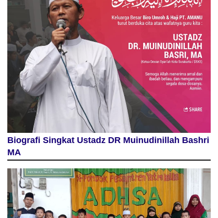
Biografi Singkat Ustadz DR Muinudinillah Bashri
MA