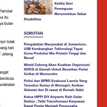
Ketika Seni
Perempuan
familiar
Meruntuhkan Sekat
a itu.
Disabilitas
ya bulan
SOROTAN
pir tidak
Pengabdian Masyarakat di Jumantoro,
ang hati
USB Kembangkan Tekhnologi Tepat
Guna Produksi Mie Protein Tinggi dan
V Jateng
Mocaf
Wiwid Cebong Akan Kuatkan Organisasi
SOKSI di Daerah Untuk Besarkan Partai
angat
Golkar di Wonosobo
 berdosa.
Polisi dan BPBD Evakuasi Lansia Yang
aslahatan
Tercubur Sumur di Wonogiri, Korban
Selamat dan Di rawat di Rumah Sakit
Ketua HIPPI DIY Ariyanto Raih Gelar
Doktor , Teliti Transformasi Karyawan
Kapal Pesiar Menjadi Pengusaha