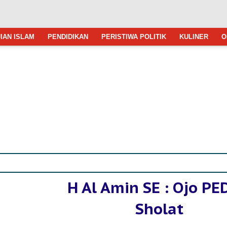
IAN ISLAM
PENDIDIKAN
PERISTIWA POLITIK
KULINER
O
H Al Amin SE : Ojo P
Sholat