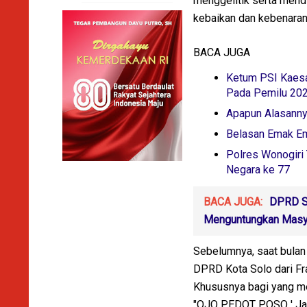
menggelitik serta mend
kebaikan dan kebenaran
BACA JUGA
Ketum PSI Kaesa
Pada Pemilu 20
Apapun Alasanny
Belasan Emak E
Polres Wonogiri
Negara ke 77
BACA JUGA:
DPRD Su
Menguntungkan Masy
Sebelumnya, saat bulan
DPRD Kota Solo dari Fra
Khususnya bagi yang me
"OJO PEDOT POSO ' Jang