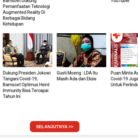
Bamsoet Dukung
YouTuber
Pemanfaatan Teknologi
Augmented Reality Di
Berbagai Bidang
Kehidupan
Dukung Presiden Jokowi
Gusti Moeng : LDA Itu
Puan Minta A
Tangani Covid-19,
Masih Ada dan Eksis
Covid-19 Jug
Bamsoet Optimus Heird
Untuk Perlin
Immunity Bisa Tercapai
Tahun Ini
SELANJUTNYA >>