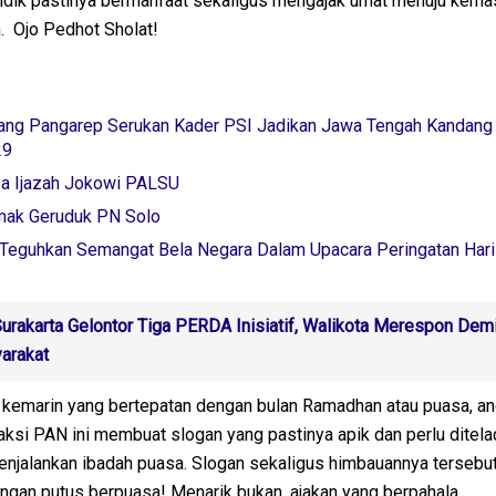
idik pastinya bermanfaat sekaligus mengajak umat menuju kemas
. Ojo Pedhot Sholat!
ng Pangarep Serukan Kader PSI Jadikan Jawa Tengah Kandang 
29
a Ijazah Jokowi PALSU
mak Geruduk PN Solo
 Teguhkan Semangat Bela Negara Dalam Upacara Peringatan Hari
rakarta Gelontor Tiga PERDA Inisiatif, Walikota Merespon Dem
arakat
 kemarin yang bertepatan dengan bulan Ramadhan atau puasa, a
ksi PAN ini membuat slogan yang pastinya apik dan perlu ditela
njalankan ibadah puasa. Slogan sekaligus himbauannya tersebut
an putus berpuasa! Menarik bukan, ajakan yang berpahala.