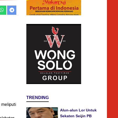
TRENDING
 meliputi
Alun-alun Lor Untuk
Sekaten Seijin PB