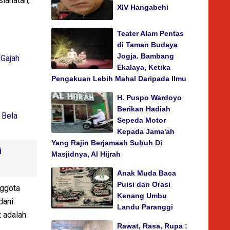
lahatan,
XIV Hangabehi
Teater Alam Pentas
di Taman Budaya
Jogja. Bambang
Gajah
Ekalaya, Ketika
Pengakuan Lebih Mahal Daripada Ilmu
H. Puspo Wardoyo
Berikan Hadiah
 Bela
Sepeda Motor
Kepada Jama'ah
Yang Rajin Berjamaah Subuh Di
i
Masjidnya, Al Hijrah
Anak Muda Baca
Puisi dan Orasi
nggota
Kenang Umbu
dani.
Landu Paranggi
 adalah
Rawat, Rasa, Rupa :