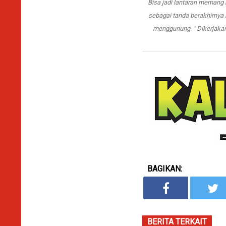
Bisa jadi lantaran memang 
sebagai tanda berakhirnya
menggunung. " Dikerjakan
BAGIKAN:
BERITA TERKAIT