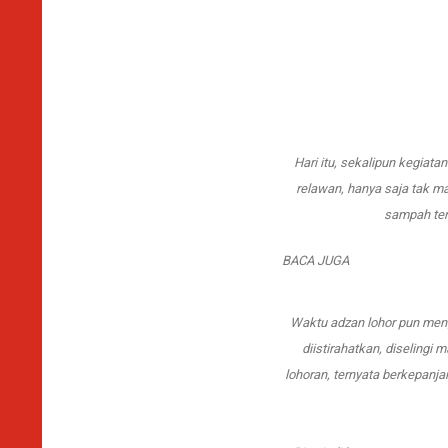
Hari itu, sekalipun kegia
relawan, hanya saja tak 
sampah ter
BACA JUGA
Waktu adzan lohor pun men
diistirahatkan, diselingi
lohoran, ternyata berkepanj