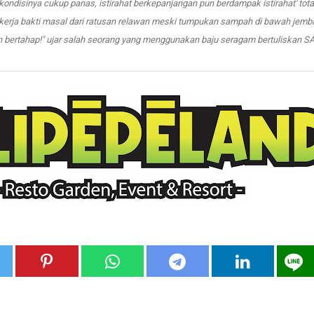
kondisinya cukup panas, istirahat berkepanjangan pun berdampak istirahat' tota
 kerja bakti masal dari ratusan relawan meski tumpukan sampah di bawah jemb
 bertahap!" ujar salah seorang yang menggunakan baju seragam bertuliskan SA