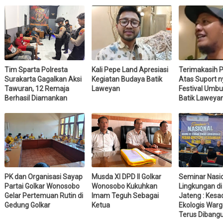
Tim Sparta Polresta
Kali Pepe Land Apresiasi
Terimakasih 
Surakarta Gagalkan Aksi
Kegiatan Budaya Batik
Atas Suport n
Tawuran, 12 Remaja
Laweyan
Festival Umbu
Berhasil Diamankan
Batik Laweya
PK dan Organisasi Sayap
Musda XI DPD II Golkar
Seminar Nasi
Partai Golkar Wonosobo
Wonosobo Kukuhkan
Lingkungan di
Gelar Pertemuan Rutin di
Imam Teguh Sebagai
Jateng : Kesa
Gedung Golkar
Ketua
Ekologis Warg
Terus Dibang