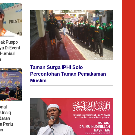
Pak Puspo
ya Di Event
l-umbul
n
Taman Surga IPHI Solo
Percontohan Taman Pemakaman
Muslim
onal
 Unsiq
daran
a Perlu
un