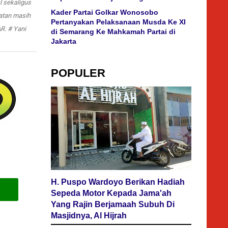
l sekaligus
Kader Partai Golkar Wonosobo
atan masih
Pertanyakan Pelaksanaan Musda Ke XI
R. # Yani
di Semarang Ke Mahkamah Partai di
Jakarta
POPULER
H. Puspo Wardoyo Berikan Hadiah
Sepeda Motor Kepada Jama'ah
Yang Rajin Berjamaah Subuh Di
Masjidnya, Al Hijrah