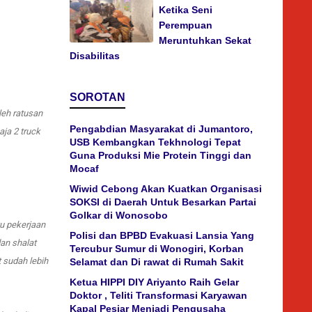
Ketika Seni
Perempuan
Meruntuhkan Sekat
Disabilitas
SOROTAN
leh ratusan
Pengabdian Masyarakat di Jumantoro,
ja 2 truck
USB Kembangkan Tekhnologi Tepat
Guna Produksi Mie Protein Tinggi dan
Mocaf
Wiwid Cebong Akan Kuatkan Organisasi
SOKSI di Daerah Untuk Besarkan Partai
Golkar di Wonosobo
u pekerjaan
Polisi dan BPBD Evakuasi Lansia Yang
dan shalat
Tercubur Sumur di Wonogiri, Korban
 sudah lebih
Selamat dan Di rawat di Rumah Sakit
Ketua HIPPI DIY Ariyanto Raih Gelar
Doktor , Teliti Transformasi Karyawan
Kapal Pesiar Menjadi Pengusaha