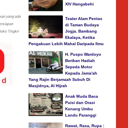
XIV Hangabehi
awan yang ada
Teater Alam Pentas
ersiapan
di Taman Budaya
Jogja. Bambang
oko Tingkir
Ekalaya, Ketika
Pengakuan Lebih Mahal Daripada Ilmu
H. Puspo Wardoyo
Berikan Hadiah
Sepeda Motor
Kepada Jama'ah
Yang Rajin Berjamaah Subuh Di
Masjidnya, Al Hijrah
Anak Muda Baca
Puisi dan Orasi
Kenang Umbu
Landu Paranggi
Rawat, Rasa, Rupa :