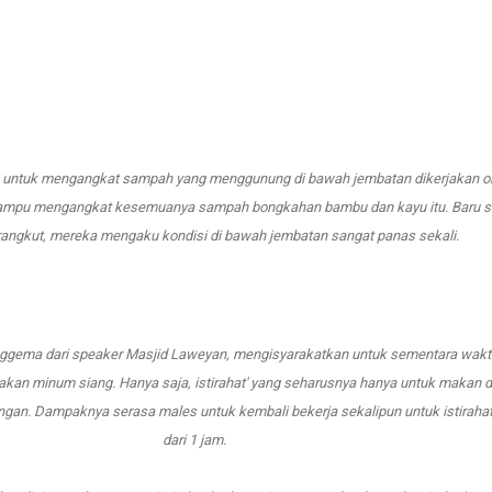
tan untuk mengangkat sampah yang menggunung di bawah jembatan dikerjakan o
mampu mengangkat kesemuanya sampah bongkahan bambu dan kayu itu. Baru sa
angkut, mereka mengaku kondisi di bawah jembatan sangat panas sekali.
ggema dari speaker Masjid Laweyan, mengisyarakatkan untuk sementara wakt
 makan minum siang. Hanya saja, istirahat' yang seharusnya hanya untuk makan 
angan. Dampaknya serasa males untuk kembali bekerja sekalipun untuk istirahat
dari 1 jam.