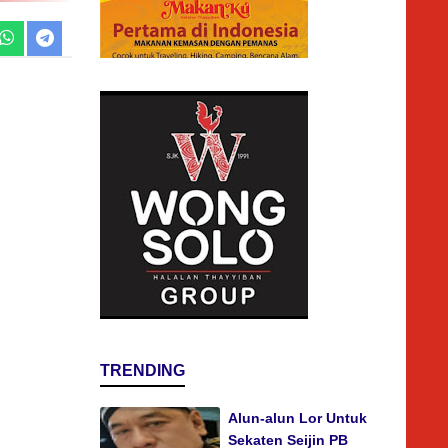
TRENDING
Alun-alun Lor Untuk
Sekaten Seijin PB