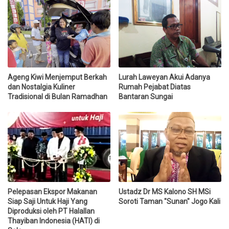
Ageng Kiwi Menjemput Berkah
Lurah Laweyan Akui Adanya
dan Nostalgia Kuliner
Rumah Pejabat Diatas
Tradisional di Bulan Ramadhan
Bantaran Sungai
Pelepasan Ekspor Makanan
Ustadz Dr MS Kalono SH MSi
Siap Saji Untuk Haji Yang
Soroti Taman "Sunan" Jogo Kali
Diproduksi oleh PT Halallan
Thayiban Indonesia (HATI) di