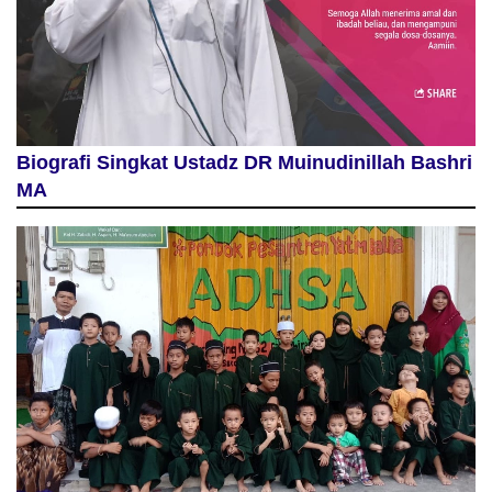
Biografi Singkat Ustadz DR Muinudinillah Bashri
MA