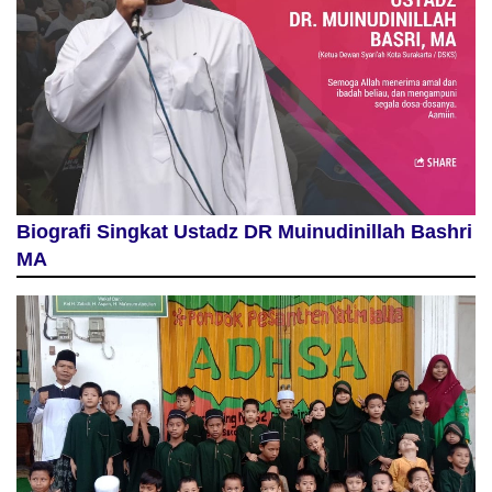
Biografi Singkat Ustadz DR Muinudinillah Bashri
MA