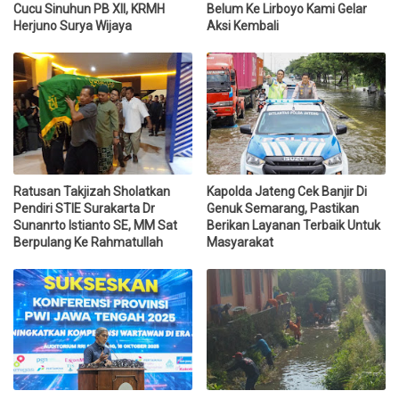
Cucu Sinuhun PB XII, KRMH
Belum Ke Lirboyo Kami Gelar
Herjuno Surya Wijaya
Aksi Kembali
Ratusan Takjizah Sholatkan
Kapolda Jateng Cek Banjir Di
Pendiri STIE Surakarta Dr
Genuk Semarang, Pastikan
Sunanrto Istianto SE, MM Sat
Berikan Layanan Terbaik Untuk
Berpulang Ke Rahmatullah
Masyarakat