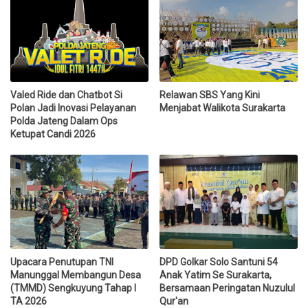
Valed Ride dan Chatbot Si
Relawan SBS Yang Kini
Polan Jadi Inovasi Pelayanan
Menjabat Walikota Surakarta
Polda Jateng Dalam Ops
Ketupat Candi 2026
Upacara Penutupan TNI
DPD Golkar Solo Santuni 54
Manunggal Membangun Desa
Anak Yatim Se Surakarta,
(TMMD) Sengkuyung Tahap I
Bersamaan Peringatan Nuzulul
TA 2026
Qur'an