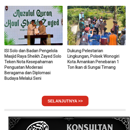
ISI Solo dan Badan Pengelola
Dukung Pelestarian
Masjid Raya Sheikh Zayed Solo
Lingkungan, Polsek Wonogiri
Teken Nota Kesepahaman
Kota Amankan Penebaran 1
Penguatan Moderasi
Ton Ikan di Sungai Timang
Beragama dan Diplomasi
Budaya Melalui Seni
SELANJUTNYA >>