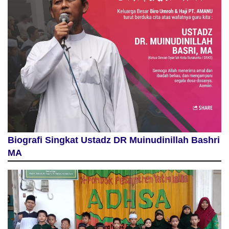
Biografi Singkat Ustadz DR Muinudinillah Bashri
MA