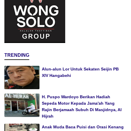
TRENDING
Alun-alun Lor Untuk Sekaten Seijin PB
XIV Hangabehi
H. Puspo Wardoyo Berikan Hadiah
Sepeda Motor Kepada Jama'ah Yang
Rajin Berjamaah Subuh Di Masjidnya, Al
Hijrah
Anak Muda Baca Puisi dan Orasi Kenang