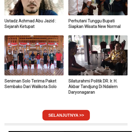
Ustadz Achmad Abu Jazid :
Perhutani Tunggu Bupati
Sejarah Ketupat
Siapkan Wisata New Normal
Seniman Solo Terima Paket
Silaturahmi Politik DR. Ir. H.
Sembako Dari Walikota Solo
Akbar Tandjung Di Ndalem
Daryonagaran
SELANJUTNYA >>