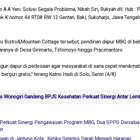
m A.A Yani. Solusi Segala Problema, Nikah Siri, Rukyah dll. Hub :
k K nomor 44 RT08 RW 12 Gentan, Baki, Sukoharjo, Jawa Tengah
u Bistro&Mountain Cottage tersebut, pendirian dapur MBG di be
ranya di Desa Girimarto, Tirtomoyo hingga Pracimantoro.
n dapur di pedesaan agar masyarakat di sana cepat menikmat
ergizi gratis," terang Katno Hadi di Solo, Senin (4/8).
s Wonogiri Gandeng BPJS Kesehatan Perkuat Sinergi Antar Le
 Perkuat Sinergi Pengawasan Program MBG, Dua SPPG Dievalua
an
aan di Jantung Kota : Ketika Setetes Darah Menjadi Harapan