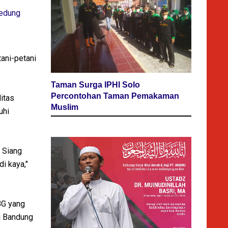
Gedung
tani-petani
Taman Surga IPHI Solo
Percontohan Taman Pemakaman
itas
Muslim
uhi
 Siang
di kaya,"
BG yang
ai Bandung