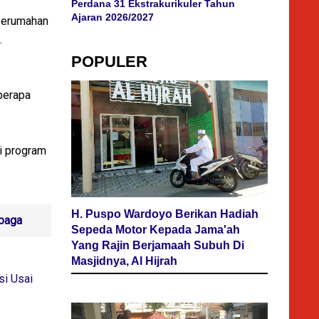
Perdana 31 Ekstrakurikuler Tahun
Ajaran 2026/2027
 Perumahan
.
POPULER
berapa
i program
H. Puspo Wardoyo Berikan Hadiah
mbaga
Sepeda Motor Kepada Jama'ah
Yang Rajin Berjamaah Subuh Di
Masjidnya, Al Hijrah
si Usai