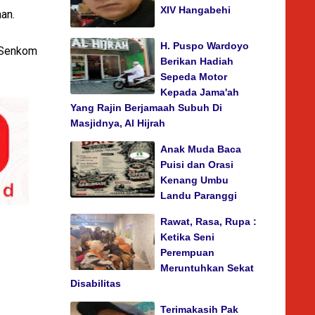
XIV Hangabehi
aan.
H. Puspo Wardoyo
 Senkom
Berikan Hadiah
Sepeda Motor
Kepada Jama'ah
Yang Rajin Berjamaah Subuh Di
Masjidnya, Al Hijrah
Anak Muda Baca
Puisi dan Orasi
Kenang Umbu
Landu Paranggi
Rawat, Rasa, Rupa :
Ketika Seni
Perempuan
Meruntuhkan Sekat
Disabilitas
Terimakasih Pak