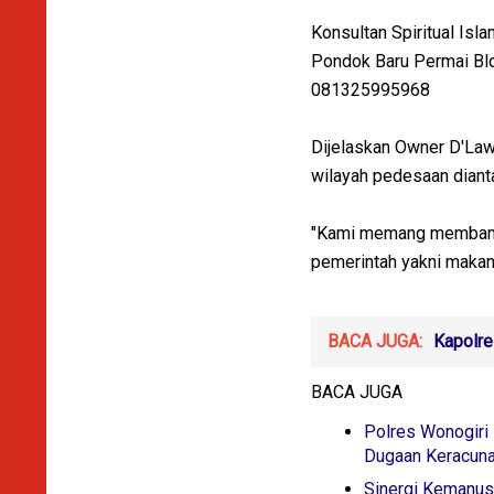
Konsultan Spiritual Isla
Pondok Baru Permai Blo
081325995968
Dijelaskan Owner D'Law
wilayah pedesaan dianta
"Kami memang membangu
pemerintah yakni makan b
BACA JUGA:
Kapolre
BACA JUGA
Polres Wonogiri
Dugaan Keracun
Sinergi Kemanusi