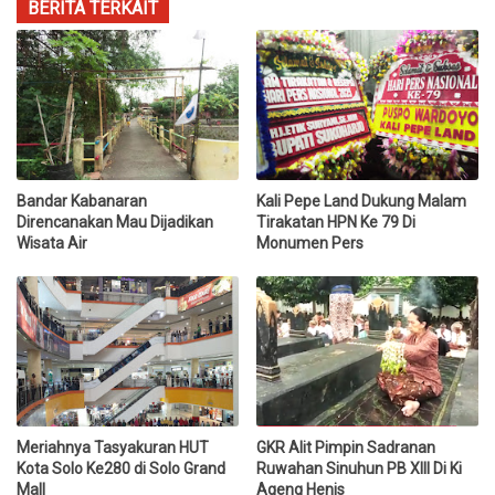
BERITA TERKAIT
Bandar Kabanaran
Kali Pepe Land Dukung Malam
Direncanakan Mau Dijadikan
Tirakatan HPN Ke 79 Di
Wisata Air
Monumen Pers
Meriahnya Tasyakuran HUT
GKR Alit Pimpin Sadranan
Kota Solo Ke280 di Solo Grand
Ruwahan Sinuhun PB XIII Di Ki
Mall
Ageng Henis