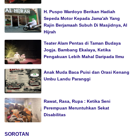
H. Puspo Wardoyo Berikan Hadiah
Sepeda Motor Kepada Jama'ah Yang
Rajin Berjamaah Subuh Di Masjidnya, Al
Hijrah
Teater Alam Pentas di Taman Budaya
Jogja. Bambang Ekalaya, Ketika
Pengakuan Lebih Mahal Daripada Ilmu
Anak Muda Baca Puisi dan Orasi Kenang
Umbu Landu Paranggi
Rawat, Rasa, Rupa : Ketika Seni
Perempuan Meruntuhkan Sekat
Disabilitas
SOROTAN