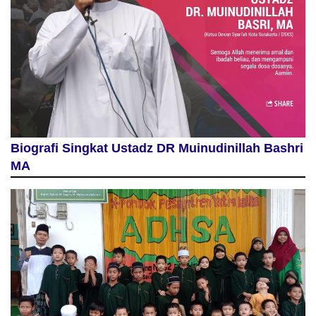
Biografi Singkat Ustadz DR Muinudinillah Bashri
MA