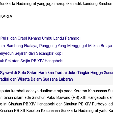
Surakarta Hadiningrat yang juga merupakan adik kandung Sinuhun
AKARTA
Puisi dan Orasi Kenang Umbu Landu Paranggi
lam, Bambang Ekalaya, Panggung Yang Menggugat Makna Belajar
nyeduh Sejarah dari Secangkir Kopi
tuk Sekaten Seijin PB XIV Hangabehi
Syawal di Solo Safari Hadirkan Tradisi Joko Tingkir Hingga Gun
radisi dan Wisata Dalam Suasana Lebaran
eputar kembali adanya dualisme raja pada Keraton Kasunanan Su
an tahun silam ada Sinuhun Paku Buwono (PB) XIII Hangabehi dan
g ini Sinuhun PB XIV Hangabehi dan Sinuhun PB XIV Purboyo, ad
Sinuhun PB XII Keraton Kasunanan Surakarta Hadiningrat yaitu K