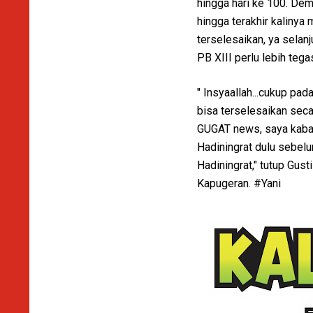
hingga hari ke 100. De
hingga terakhir kalinya
terselesaikan, ya selan
PB XIII perlu lebih teg
" Insyaallah...cukup pa
bisa terselesaikan sec
GUGAT news, saya kabari
Hadiningrat dulu sebelu
Hadiningrat," tutup Gu
Kapugeran. #Yani