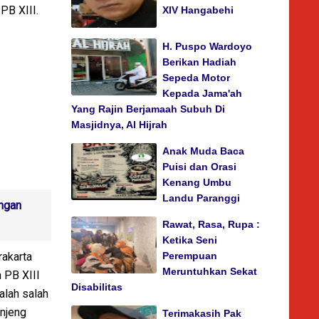
 PB XIII.
XIV Hangabehi
H. Puspo Wardoyo
Berikan Hadiah
Sepeda Motor
Kepada Jama'ah
Yang Rajin Berjamaah Subuh Di
Masjidnya, Al Hijrah
Anak Muda Baca
Puisi dan Orasi
Kenang Umbu
Landu Paranggi
ungan
Rawat, Rasa, Rupa :
Ketika Seni
rakarta
Perempuan
Meruntuhkan Sekat
 PB XIII
Disabilitas
alah salah
anjeng
Terimakasih Pak