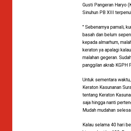
Gusti Pangeran Haryo 
Sinuhun PB XIII terpenu
" Sebenarnya pamali, k
basah dan belum sepenu
kepada almarhum, malah
keraton ya apalagi kala
malahan gegeran. Sudah t
panggilan akrab KGPH P
Untuk sementara waktu,
Keraton Kasunanan Surak
tentang Keraton Kasuna
saja hingga nanti perte
Mudah mudahan selesai d
Kalau selama 40 hari be