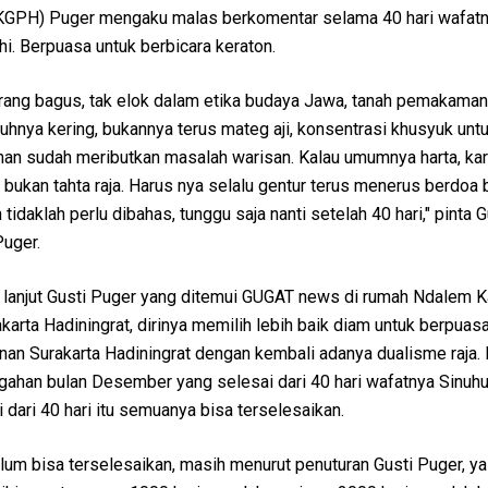
(KGPH) Puger mengaku malas berkomentar selama 40 hari wafat
hi. Berpuasa untuk berbicara keraton.
urang bagus, tak elok dalam etika budaya Jawa, tanah pemakama
hnya kering, bukannya terus mateg aji, konsentrasi khusyuk unt
an sudah meributkan masalah warisan. Kalau umumnya harta, ka
u bukan tahta raja. Harus nya selalu gentur terus menerus berdoa
idaklah perlu dibahas, tunggu saja nanti setelah 40 hari," pinta 
uger.
 lanjut Gusti Puger yang ditemui GUGAT news di rumah Ndalem 
arta Hadiningrat, dirinya memilih lebih baik diam untuk berpuasa
nan Surakarta Hadiningrat dengan kembali adanya dualisme raja.
ngahan bulan Desember yang selesai dari 40 hari wafatnya Sinuhu
ari 40 hari itu semuanya bisa terselesaikan.
lum bisa terselesaikan, masih menurut penuturan Gusti Puger, ya