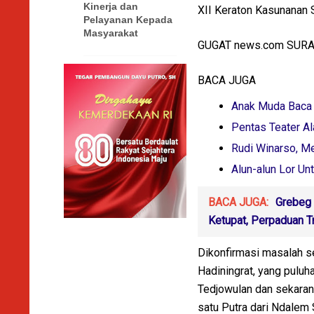
Kinerja dan
XII Keraton Kasunanan 
Pelayanan Kepada
Masyarakat
GUGAT news.com SUR
BACA JUGA
Anak Muda Baca 
Pentas Teater A
Rudi Winarso, Me
Alun-alun Lor Un
BACA JUGA:
Grebeg 
Ketupat, Perpaduan T
Dikonfirmasi masalah s
Hadiningrat, yang puluh
Tedjowulan dan sekaran
satu Putra dari Ndalem 