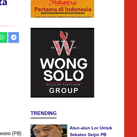
ta
TRENDING
Alun-alun Lor Untuk
uwono (PB)
Sekaten Seijin PB