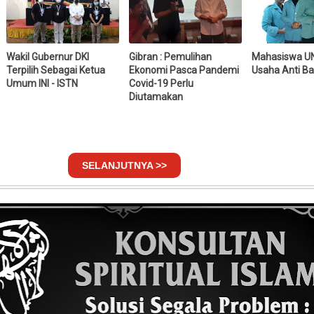
Wakil Gubernur DKI
Gibran : Pemulihan
Mahasiswa U
Terpilih Sebagai Ketua
Ekonomi Pasca Pandemi
Usaha Anti Ba
Umum INI - ISTN
Covid-19 Perlu
Diutamakan
SELANJUTNYA >>