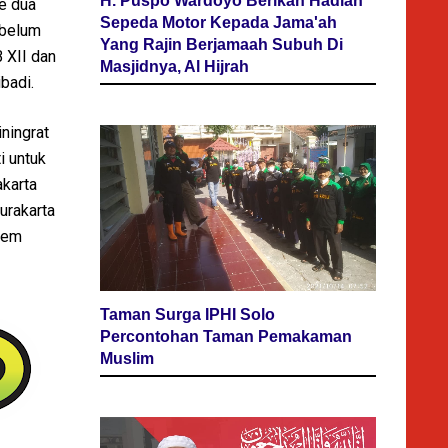
H. Puspo Wardoyo Berikan Hadiah
e dua
Sepeda Motor Kepada Jama'ah
 belum
Yang Rajin Berjamaah Subuh Di
 XII dan
Masjidnya, Al Hijrah
badi.
ningrat
i untuk
akarta
urakarta
lem
Taman Surga IPHI Solo
Percontohan Taman Pemakaman
Muslim