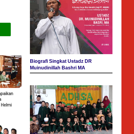
Biografi Singkat Ustadz DR
Muinudinillah Bashri MA
paikan
a
 Helmi