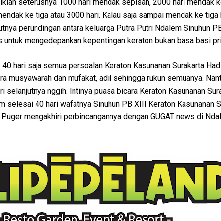
mikian seterusnya 1000 hari mendak sepisan, 2000 hari mendak k
 mendak ke tiga atau 3000 hari. Kalau saja sampai mendak ke tiga
jutnya perundingan antara keluarga Putra Putri Ndalem Sinuhun PB
as untuk mengedepankan kepentingan keraton bukan basa basi pri
da 40 hari saja semua persoalan Keraton Kasunanan Surakarta Hadi
ara musyawarah dan mufakat, adil sehingga rukun semuanya. Nant
 selanjutnya nggih. Intinya puasa bicara Keraton Kasunanan Sur
m selesai 40 hari wafatnya Sinuhun PB XIII Keraton Kasunanan S
sti Puger mengakhiri perbincangannya dengan GUGAT news di Nda