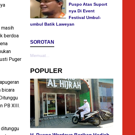
Puspo Atas Suport
nya
nya Di Event
Festival Umbul-
umbul Batik Laweyan
n masih
uk berdoa
SOROTAN
rena
 bukan
Memuat...
Gusti Puger
POPULER
Kapugeran
 bicara
 Ditunggu
n PB XIII.
 ditunggu