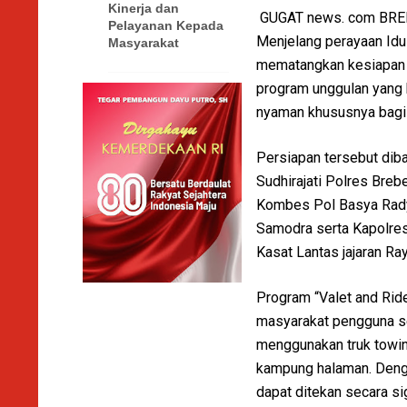
Kinerja dan
GUGAT news. com BR
Pelayanan Kepada
Menjelang perayaan Idul
Masyarakat
mematangkan kesiapan p
program unggulan yang 
nyaman khususnya bagi
Persiapan tersebut diba
Sudhirajati Polres Bre
Kombes Pol Basya Rady
Samodra serta Kapolres
Kasat Lantas jajaran Ra
Program “Valet and Ride
masyarakat pengguna se
menggunakan truk towin
kampung halaman. Dengan
dapat ditekan secara sig