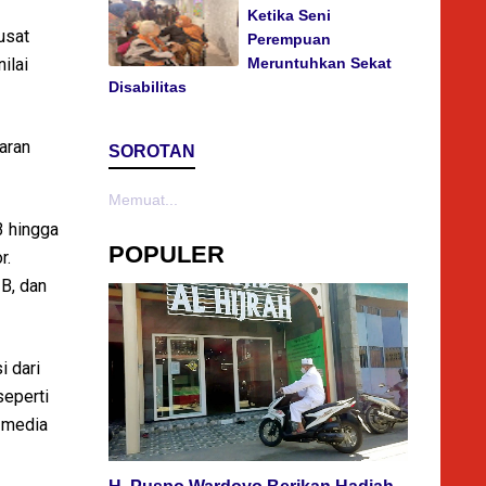
Ketika Seni
usat
Perempuan
ilai
Meruntuhkan Sekat
Disabilitas
jaran
SOROTAN
Memuat...
3 hingga
POPULER
r.
IB, dan
 dari
seperti
i media