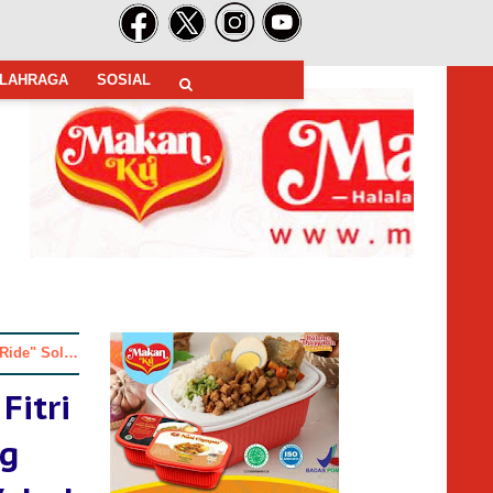
LAHRAGA
SOSIAL
udik Roda Dua
Fitri
ng