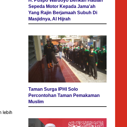
H. Puspo Wardoyo Berikan Hadiah
Sepeda Motor Kepada Jama'ah
Yang Rajin Berjamaah Subuh Di
Masjidnya, Al Hijrah
Taman Surga IPHI Solo
Percontohan Taman Pemakaman
Muslim
n lebih