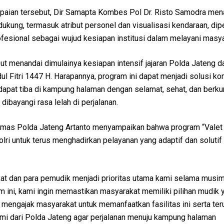
aian tersebut, Dir Samapta Kombes Pol Dr. Risto Samodra me
ukung, termasuk atribut personel dan visualisasi kendaraan, dip
fesional sebagai wujud kesiapan institusi dalam melayani masya
ut menandai dimulainya kesiapan intensif jajaran Polda Jateng 
l Fitri 1447 H. Harapannya, program ini dapat menjadi solusi ko
dapat tiba di kampung halaman dengan selamat, sehat, dan berk
dibayangi rasa lelah di perjalanan.
umas Polda Jateng Artanto menyampaikan bahwa program “Valet
ri untuk terus menghadirkan pelayanan yang adaptif dan solutif
t dan para pemudik menjadi prioritas utama kami selama musi
m ini, kami ingin memastikan masyarakat memiliki pilihan mudik 
mengajak masyarakat untuk memanfaatkan fasilitas ini serta ter
smi dari Polda Jateng agar perjalanan menuju kampung halaman