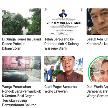
Di Sungai Jenes Ini Jasad
Telah Berpulang Ke
Besuk Ada Ki
Raden Pabelan
Rahmatullah Ki Dalang
Keraton Se N
Dihanyutkan
Warseno Slenk
Warga Perumahan
Gusti Puger Bersama
Diah Warih Anj
Pondok Baru Permai Blok
Wong Laweyan
Sarapan Bare
K Gentan, Baki Geger
Warga Saman
Temukan Guling
Penyumbatan Saluran