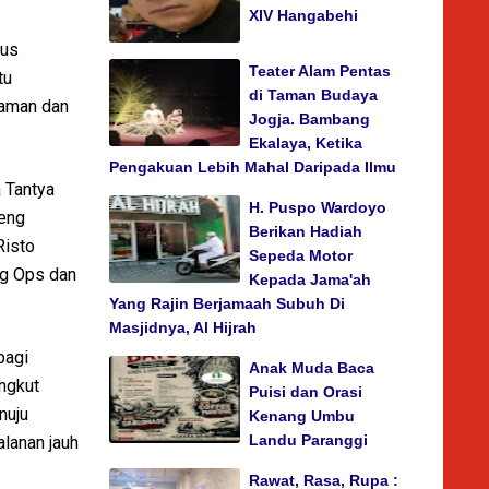
XIV Hangabehi
rus
Teater Alam Pentas
tu
di Taman Budaya
 aman dan
Jogja. Bambang
Ekalaya, Ketika
Pengakuan Lebih Mahal Daripada Ilmu
a Tantya
H. Puspo Wardoyo
teng
Berikan Hadiah
Risto
Sepeda Motor
ag Ops dan
Kepada Jama'ah
Yang Rajin Berjamaah Subuh Di
Masjidnya, Al Hijrah
bagi
Anak Muda Baca
ngkut
Puisi dan Orasi
nuju
Kenang Umbu
Landu Paranggi
alanan jauh
Rawat, Rasa, Rupa :