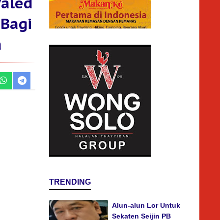
aled
 Bagi
a
TRENDING
Alun-alun Lor Untuk
Sekaten Seijin PB