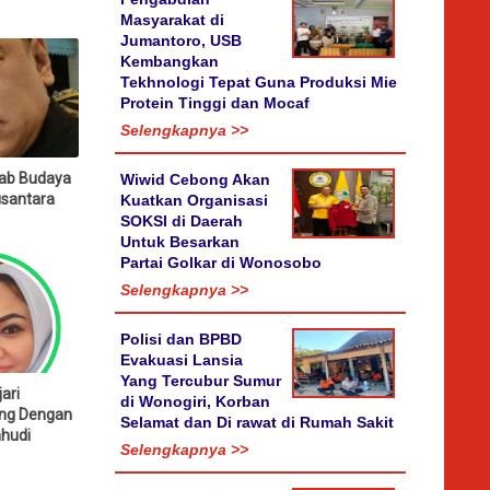
Masyarakat di
Jumantoro, USB
Kembangkan
Tekhnologi Tepat Guna Produksi Mie
Protein Tinggi dan Mocaf
Selengkapnya >>
rab Budaya
Wiwid Cebong Akan
usantara
Kuatkan Organisasi
SOKSI di Daerah
Untuk Besarkan
Partai Golkar di Wonosobo
Selengkapnya >>
Polisi dan BPBD
Evakuasi Lansia
Yang Tercubur Sumur
ari
di Wonogiri, Korban
ng Dengan
Selamat dan Di rawat di Rumah Sakit
hudi
Selengkapnya >>