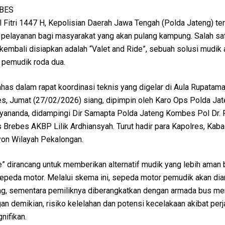
EBES
 Fitri 1447 H, Kepolisian Daerah Jawa Tengah (Polda Jateng) te
elayanan bagi masyarakat yang akan pulang kampung. Salah sa
kembali disiapkan adalah “Valet and Ride”, sebuah solusi mudik
 pemudik roda dua.
has dalam rapat koordinasi teknis yang digelar di Aula Rupatam
bes, Jumat (27/02/2026) siang, dipimpin oleh Karo Ops Polda Ja
ananda, didampingi Dir Samapta Polda Jateng Kombes Pol Dr. 
 Brebes AKBP Lilik Ardhiansyah. Turut hadir para Kapolres, Kab
yon Wilayah Pekalongan.
” dirancang untuk memberikan alternatif mudik yang lebih aman 
peda motor. Melalui skema ini, sepeda motor pemudik akan dia
g, sementara pemiliknya diberangkatkan dengan armada bus me
 demikian, risiko kelelahan dan potensi kecelakaan akibat perj
nifikan.