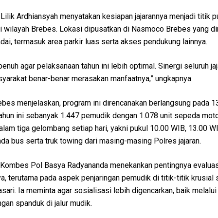
lik Ardhiansyah menyatakan kesiapan jajarannya menjadi titik p
di wilayah Brebes. Lokasi dipusatkan di Nasmoco Brebes yang din
dai, termasuk area parkir luas serta akses pendukung lainnya.
nuh agar pelaksanaan tahun ini lebih optimal. Sinergi seluruh ja
syarakat benar-benar merasakan manfaatnya,” ungkapnya.
ebes menjelaskan, program ini direncanakan berlangsung pada 1
tahun ini sebanyak 1.447 pemudik dengan 1.078 unit sepeda moto
lam tiga gelombang setiap hari, yakni pukul 10.00 WIB, 13.00 W
a bus serta truk towing dari masing-masing Polres jajaran.
 Kombes Pol Basya Radyananda menekankan pentingnya evaluasi
 terutama pada aspek penjaringan pemudik di titik-titik krusial 
ari. Ia meminta agar sosialisasi lebih digencarkan, baik melalu
an spanduk di jalur mudik.