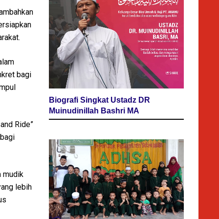
nambahkan
ersiapkan
rakat.
dalam
nkret bagi
umpul
Biografi Singkat Ustadz DR
Muinudinillah Bashri MA
 and Ride”
 bagi
m mudik
yang lebih
us