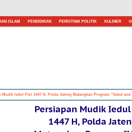
IAN ISLAM
PENDIDIKAN
PERISTIWA POLITIK
KULINER
O
dik Iedul Fitri 1447 H, Polda Jateng Matangkan Program "Valed and Ride" Solusi Aman Bagi Pem
Persiapan Mudik Iedul 
1447 H, Polda Jate