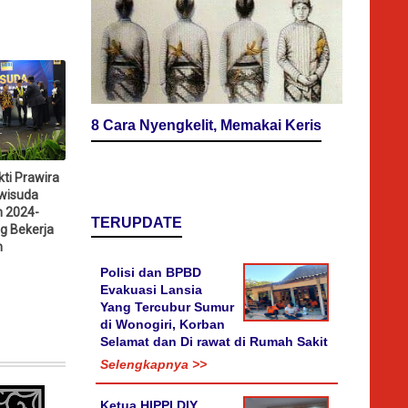
8 Cara Nyengkelit, Memakai Keris
ti Prawira
wisuda
n 2024-
TERUPDATE
g Bekerja
n
Polisi dan BPBD
Evakuasi Lansia
Yang Tercubur Sumur
di Wonogiri, Korban
Selamat dan Di rawat di Rumah Sakit
Selengkapnya >>
Ketua HIPPI DIY