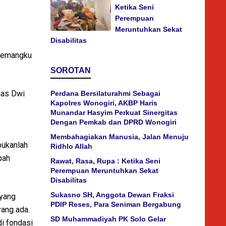
Ketika Seni
Perempuan
Meruntuhkan Sekat
Disabilitas
 pemangku
SOROTAN
mas Dwi
Perdana Bersilaturahmi Sebagai
Kapolres Wonogiri, AKBP Haris
Munandar Hasyim Perkuat Sinergitas
Dengan Pemkab dan DPRD Wonogiri
Membahagiakan Manusia, Jalan Menuju
bukanlah
Ridhlo Allah
bah
Rawat, Rasa, Rupa : Ketika Seni
Perempuan Meruntuhkan Sekat
Disabilitas
Sukasno SH, Anggota Dewan Fraksi
 yang
PDIP Reses, Para Seniman Bergabung
ang ada.
SD Muhammadiyah PK Solo Gelar
i fondasi