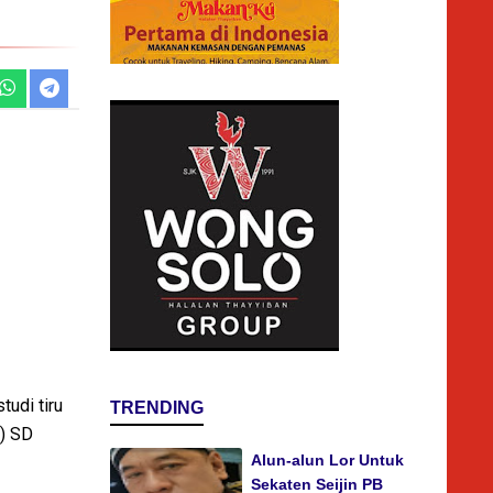
udi tiru
TRENDING
A) SD
Alun-alun Lor Untuk
Sekaten Seijin PB