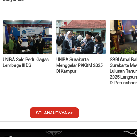
UNIBA Solo Perlu Gagas
UNIBA Surakarta
SBRI Amal Bak
Lembaga III DS
Menggelar PKKBM 2025
Surakarta Me
Di Kampus
Lulusan Tahu
2025 Langsun
Di Perusahaa
SELANJUTNYA >>