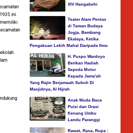
XIV Hangabehi
Kecamatan
1935 ini
Teater Alam Pentas
 memiliki
di Taman Budaya
 Kecamatan
Jogja. Bambang
Ekalaya, Ketika
Pengakuan Lebih Mahal Daripada Ilmu
sekolah
H. Puspo Wardoyo
alam
Berikan Hadiah
Sepeda Motor
Kepada Jama'ah
Yang Rajin Berjamaah Subuh Di
Masjidnya, Al Hijrah
endukung
Anak Muda Baca
Puisi dan Orasi
Kenang Umbu
Landu Paranggi
Rawat, Rasa, Rupa :