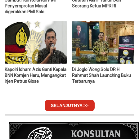
Sambut Hari Relawan PMI
Catatan Akhir Tahun Dari
Penyemprotan Masal
Seorang Ketua MPR RI
digerakkan PMI Solo
Kapolri Idham Azis Ganti Kepala
Di Joglo Wong Solo DR H
BNN Komjen Heru, Mengangkat
Rahmat Shah Launching Buku
Irjen Petrus Glose
Terbarunya
SELANJUTNYA >>