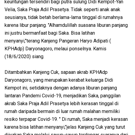
keuntungan tersendiri bagi putra sulung Didi Kempot-Yan
Velia, Saka Praja Adil Prasetya. Tidak seperti anak anak
seusianya, tidak betah berlama-lama tinggal di rumahnya
karena libur panjang. "Alhamdulillah suasana liburan panjang
ini justru bermanfaat bagi Saka. Bisa latihan
menyanyi,"terang Kanjeng Pangeran Haryo Adipati (
KPHAdp) Daryonagoro, melaui ponselnya. Kamis
(18/6/2020) siang.
Ditambahkan Kanjeng Cuk, sapaan akrab KPHAdp
Daryonagoro, yang merupakan kerabat keluarga Didi
Kempot ini, setidaknya dengan adanya liburan panjang
lantaran Pandemi Covid-19, menjadikan Saka, panggilan
akrab Saka Praja Adil Prasetya lebih kerasan tinggal di
rumah daripada bermain di luar rumah malahan memiliki
resiko terpapar Covid-19. " Di rumah, Saka menjadi kerasan
karena bisa latihan menyanyi,"jelas Kanjeng Cuk yang turut
diiyakan Saka melalui sayup-sayup terdengar suaranya dari