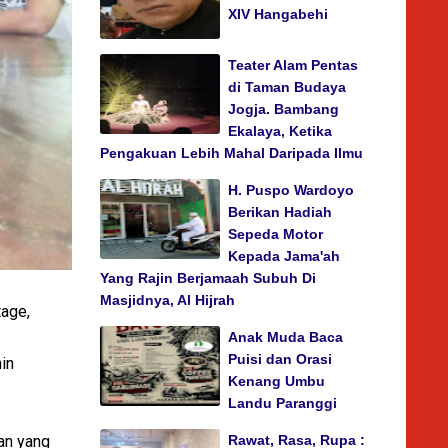
XIV Hangabehi
Teater Alam Pentas
di Taman Budaya
Jogja. Bambang
Ekalaya, Ketika
Pengakuan Lebih Mahal Daripada Ilmu
H. Puspo Wardoyo
Berikan Hadiah
Sepeda Motor
Kepada Jama'ah
Yang Rajin Berjamaah Subuh Di
Masjidnya, Al Hijrah
tage,
Anak Muda Baca
Puisi dan Orasi
in
Kenang Umbu
Landu Paranggi
an yang
Rawat, Rasa, Rupa :