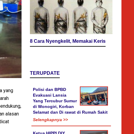
8 Cara Nyengkelit, Memakai Keris
TERUPDATE
Polisi dan BPBD
la yang
Evakuasi Lansia
arah
Yang Tercubur Sumur
mendukung,
di Wonogiri, Korban
Selamat dan Di rawat di Rumah Sakit
an alasan
Selengkapnya >>
dicat
Ketua HIPPI DIY