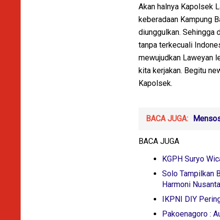
Akan halnya Kapolsek 
keberadaan Kampung Bat
diunggulkan. Sehingga 
tanpa terkecuali Indon
mewujudkan Laweyan lebi
kita kerjakan. Begitu n
Kapolsek.
BACA JUGA:
Mensos
BACA JUGA
KGPH Suryo Wica
Solo Tampilkan B
Harmoni Nusanta
IKPNI DIY Perin
Pakoenagoro : A