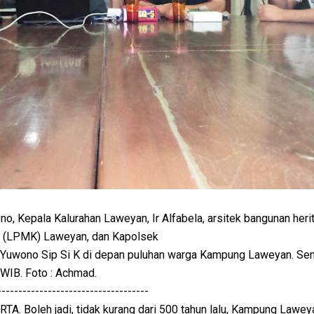
ono, Kepala Kalurahan Laweyan, Ir Alfabela, arsitek bangunan heri
 (LPMK) Laweyan, dan Kapolsek
uwono Sip Si K di depan puluhan warga Kampung Laweyan. Sen
 WIB. Foto : Achmad.
------------------------------------
. Boleh jadi, tidak kurang dari 500 tahun lalu, Kampung Lawey