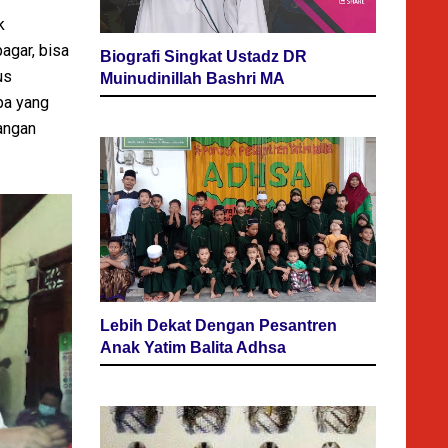
k
agar, bisa
Biografi Singkat Ustadz DR
us
Muinudinillah Bashri MA
pa yang
angan
Lebih Dekat Dengan Pesantren
Anak Yatim Balita Adhsa