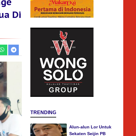
age
ua Di
TRENDING
Alun-alun Lor Untuk
Sekaten Seijin PB