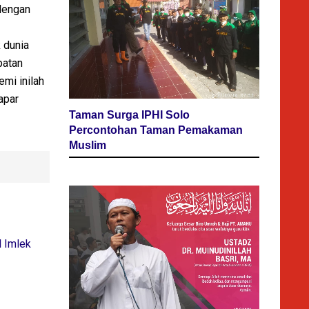
dengan
 dunia
patan
mi inilah
apar
Taman Surga IPHI Solo
Percontohan Taman Pemakaman
Muslim
l Imlek