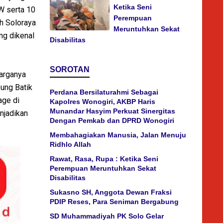
Ketika Seni
W serta 10
Perempuan
h Soloraya
Meruntuhkan Sekat
ng dikenal
Disabilitas
SOROTAN
arganya
ung Batik
Perdana Bersilaturahmi Sebagai
age di
Kapolres Wonogiri, AKBP Haris
Munandar Hasyim Perkuat Sinergitas
njadikan
Dengan Pemkab dan DPRD Wonogiri
Membahagiakan Manusia, Jalan Menuju
Ridhlo Allah
Rawat, Rasa, Rupa : Ketika Seni
Perempuan Meruntuhkan Sekat
Disabilitas
Sukasno SH, Anggota Dewan Fraksi
PDIP Reses, Para Seniman Bergabung
SD Muhammadiyah PK Solo Gelar