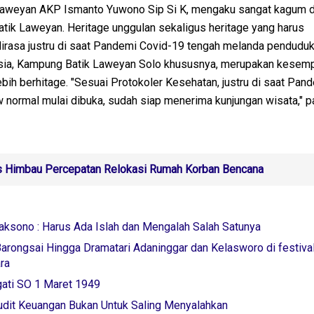
Laweyan AKP Ismanto Yuwono Sip Si K, mengaku sangat kagum 
ik Laweyan. Heritage unggulan sekaligus heritage yang harus
dirasa justru di saat Pandemi Covid-19 tengah melanda penduduk
esia, Kampung Batik Laweyan Solo khususnya, merupakan kesem
h berhitage. "Sesuai Protokoler Kesehatan, justru di saat Pande
ew normal mulai dibuka, sudah siap menerima kunjungan wisata," p
 Himbau Percepatan Relokasi Rumah Korban Bencana
ksono : Harus Ada Islah dan Mengalah Salah Satunya
arongsai Hingga Dramatari Adaninggar dan Kelasworo di festiva
ra
gati SO 1 Maret 1949
udit Keuangan Bukan Untuk Saling Menyalahkan