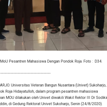
n MoU Pesantren Mahasiswa Dengan Pondok Roja. Foto : D34.
------------------------------------
O. Universitas Veteran Bangun Nusantara (Univet) Sukoharjo, 
ok Roja Hidayatulloh, dalam program pesantren mahasiswa
n MOU dilakukan oleh Univet diwakili Wakil Rektor III Dr Sodik
din, di Gedung Rektorat Univet Sukoharjo, Senin (24/8/2020).