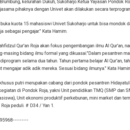
h Brumbung, kelurahan Dukuh, Sukoharjo.Ketua Yayasan Pondok R
asama pihaknya dengan Univet akan dilakukan secara terprogra
n buka kuota 15 mahasiswi Univet Sukoharjo untuk bisa mondok d
a sebagai pengajar." Kata Hamim.
hfidzul Qur'an Roja akan fokus pengembangan ilmu Al Qur'an, n
masing bidang ilmu formal yang dikuasai."Dalam pesantren ma
iprogram selama dua tahun. Tahun pertama belajar Al Qur'an, ta
t mengajar adik adik mereka. Sesuai bidang ilmunya." Kata Hami
khusus putri merupakan cabang dari pondok pesantren Hidayatul
 kegiatan di Pondok Roja, yakni Unit pendidikan TMQ (SMP dan S
iswa), Unit ekonomi produktif perkebunan, mini market dan ter
 Roja peduli. # D34 / Yan 1.
968---------