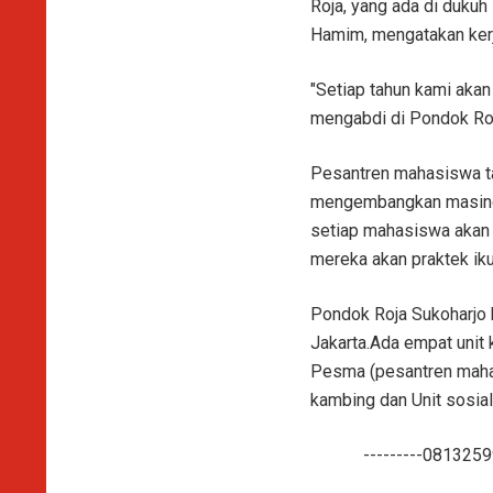
Roja, yang ada di duku
Hamim, mengatakan kerj
"Setiap tahun kami aka
mengabdi di Pondok Roj
Pesantren mahasiswa ta
mengembangkan masing-
setiap mahasiswa akan d
mereka akan praktek iku
Pondok Roja Sukoharjo 
Jakarta.Ada empat unit
Pesma (pesantren mahas
kambing dan Unit sosial
---------081325995