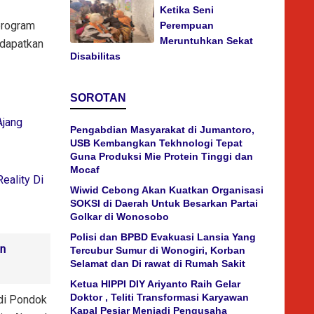
Ketika Seni
 program
Perempuan
Meruntuhkan Sekat
ndapatkan
Disabilitas
SOROTAN
Ajang
Pengabdian Masyarakat di Jumantoro,
USB Kembangkan Tekhnologi Tepat
Guna Produksi Mie Protein Tinggi dan
Mocaf
eality Di
Wiwid Cebong Akan Kuatkan Organisasi
SOKSI di Daerah Untuk Besarkan Partai
Golkar di Wonosobo
Polisi dan BPBD Evakuasi Lansia Yang
an
Tercubur Sumur di Wonogiri, Korban
Selamat dan Di rawat di Rumah Sakit
Ketua HIPPI DIY Ariyanto Raih Gelar
Doktor , Teliti Transformasi Karyawan
di Pondok
Kapal Pesiar Menjadi Pengusaha