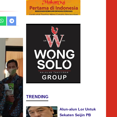
TRENDING
Alun-alun Lor Untuk
Sekaten Seijin PB