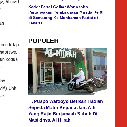
oja, Ahmad
Kader Partai Golkar Wonosobo
m.
Pertanyakan Pelaksanaan Musda Ke XI
di Semarang Ke Mahkamah Partai di
an
Jakarta
POPULER
amun tetap
hasiswa,
hun kedua
m.
lah
MA), Unit
nak
H. Puspo Wardoyo Berikan Hadiah
Sepeda Motor Kepada Jama'ah
Yang Rajin Berjamaah Subuh Di
Masjidnya, Al Hijrah