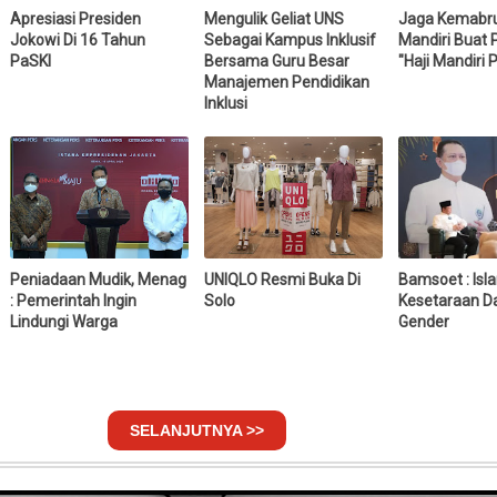
Apresiasi Presiden
Mengulik Geliat UNS
Jaga Kemabru
Jokowi Di 16 Tahun
Sebagai Kampus Inklusif
Mandiri Buat
PaSKI
Bersama Guru Besar
"Haji Mandiri 
Manajemen Pendidikan
Inklusi
Peniadaan Mudik, Menag
UNIQLO Resmi Buka Di
Bamsoet : Is
: Pemerintah Ingin
Solo
Kesetaraan D
Lindungi Warga
Gender
SELANJUTNYA >>