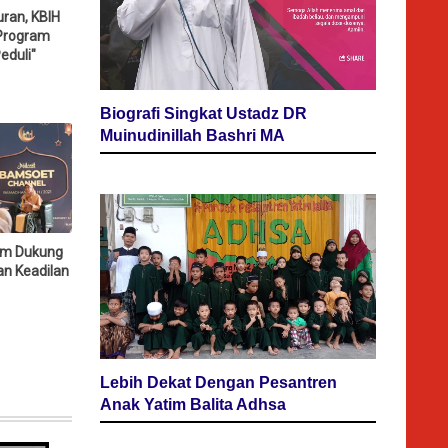
ran, KBIH
 Program
Peduli"
Biografi Singkat Ustadz DR
Muinudinillah Bashri MA
lam Dukung
an Keadilan
Lebih Dekat Dengan Pesantren
Anak Yatim Balita Adhsa