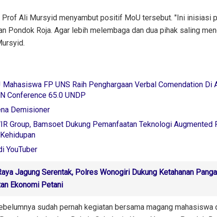
 Prof Ali Mursyid menyambut positif MoU tersebut. "Ini inisiasi
gan Pondok Roja. Agar lebih melembaga dan dua pihak saling me
Mursyid.
 Mahasiswa FP UNS Raih Penghargaan Verbal Comendation Di 
UN Conference 65.0 UNDP
ena Demisioner
WIR Group, Bamsoet Dukung Pemanfaatan Teknologi Augmented R
 Kehidupan
i YouTuber
aya Jagung Serentak, Polres Wonogiri Dukung Ketahanan Pang
tan Ekonomi Petani
 sebelumnya sudah pernah kegiatan bersama magang mahasiswa 