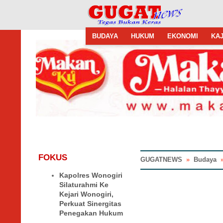
BUDAYA
HUKUM
EKONOMI
KAJ
FOKUS
GUGATNEWS
»
Budaya
Kapolres Wonogiri
Silaturahmi Ke
Kejari Wonogiri,
Perkuat Sinergitas
Penegakan Hukum