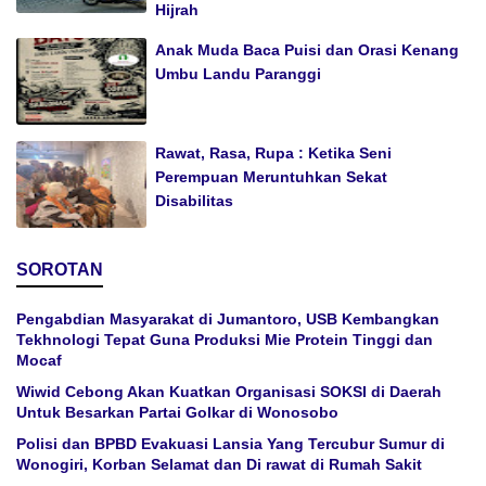
Hijrah
Anak Muda Baca Puisi dan Orasi Kenang
Umbu Landu Paranggi
Rawat, Rasa, Rupa : Ketika Seni
Perempuan Meruntuhkan Sekat
Disabilitas
SOROTAN
Pengabdian Masyarakat di Jumantoro, USB Kembangkan
Tekhnologi Tepat Guna Produksi Mie Protein Tinggi dan
Mocaf
Wiwid Cebong Akan Kuatkan Organisasi SOKSI di Daerah
Untuk Besarkan Partai Golkar di Wonosobo
Polisi dan BPBD Evakuasi Lansia Yang Tercubur Sumur di
Wonogiri, Korban Selamat dan Di rawat di Rumah Sakit