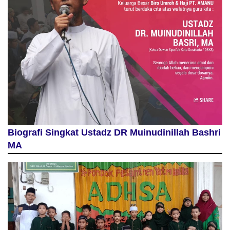
Biografi Singkat Ustadz DR Muinudinillah Bashri
MA