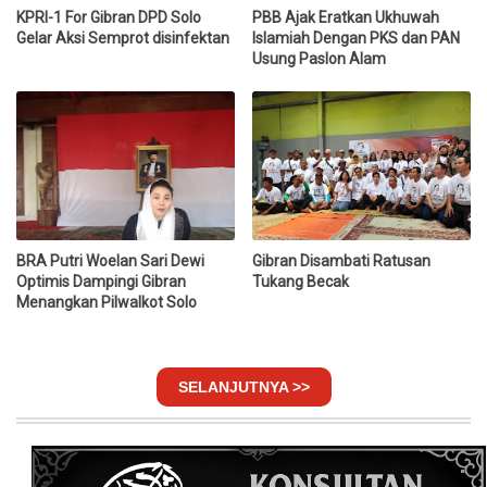
KPRI-1 For Gibran DPD Solo
PBB Ajak Eratkan Ukhuwah
Gelar Aksi Semprot disinfektan
Islamiah Dengan PKS dan PAN
Usung Paslon Alam
BRA Putri Woelan Sari Dewi
Gibran Disambati Ratusan
Optimis Dampingi Gibran
Tukang Becak
Menangkan Pilwalkot Solo
SELANJUTNYA >>