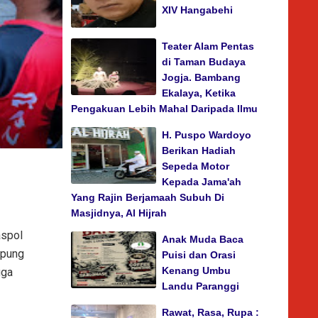
XIV Hangabehi
Teater Alam Pentas
di Taman Budaya
Jogja. Bambang
Ekalaya, Ketika
Pengakuan Lebih Mahal Daripada Ilmu
H. Puspo Wardoyo
Berikan Hadiah
Sepeda Motor
Kepada Jama'ah
Yang Rajin Berjamaah Subuh Di
Masjidnya, Al Hijrah
aspol
Anak Muda Baca
mpung
Puisi dan Orasi
Kenang Umbu
gga
Landu Paranggi
Rawat, Rasa, Rupa :