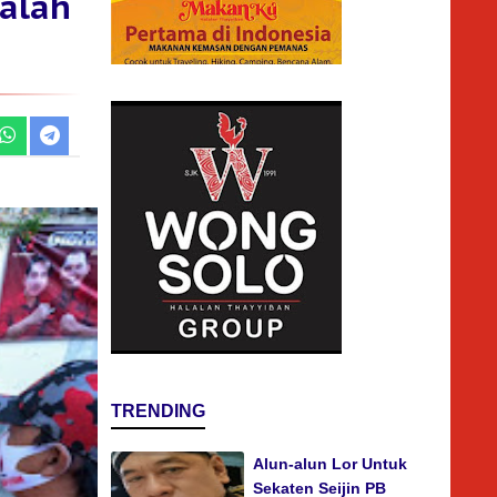
alah
TRENDING
Alun-alun Lor Untuk
Sekaten Seijin PB