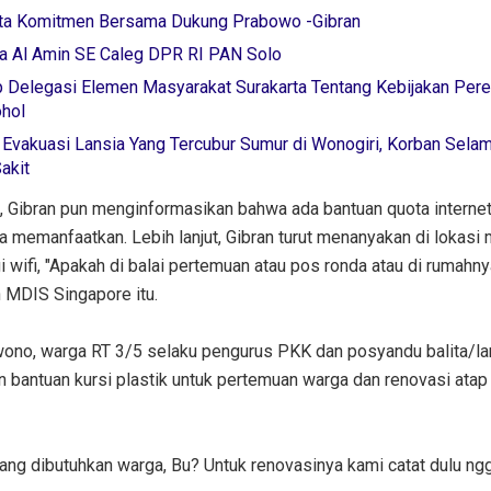
ta Komitmen Bersama Dukung Prabowo -Gibran
 Al Amin SE Caleg DPR RI PAN Solo
p Delegasi Elemen Masyarakat Surakarta Tentang Kebijakan Per
hol
Evakuasi Lansia Yang Tercubur Sumur di Wonogiri, Korban Selam
akit
, Gibran pun menginformasikan bahwa ada bantuan quota internet
 memanfaatkan. Lebih lanjut, Gibran turut menanyakan di lokasi
i wifi, "Apakah di balai pertemuan atau pos ronda atau di rumahny
n MDIS Singapore itu.
rwono, warga RT 3/5 selaku pengurus PKK dan posyandu balita/la
bantuan kursi plastik untuk pertemuan warga dan renovasi atap
yang dibutuhkan warga, Bu? Untuk renovasinya kami catat dulu ngg