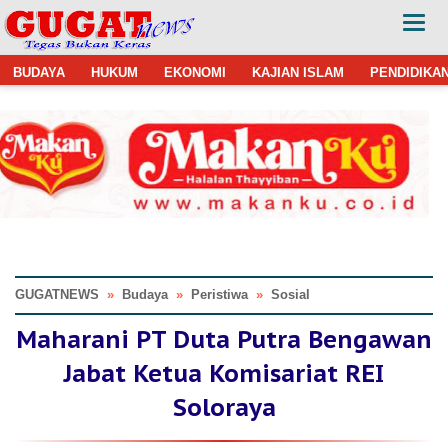
BUDAYA
HUKUM
EKONOMI
KAJIAN ISLAM
PENDIDIKA
GUGATNEWS
»
Budaya
»
Peristiwa
»
Sosial
Maharani PT Duta Putra Bengawan
Jabat Ketua Komisariat REI
Soloraya