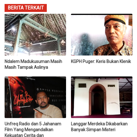
BERITA TERKAIT
Ndalem Madukusuman Masih
KGPH Puger: Keris Bukan Klenik
Masih Tampak Aslinya
Unfreq Radio dan 5 Jahanam
Langgar Merdeka Dikabarkan
Film Yang Mengandalkan
Banyak Simpan Misteri
Kekuatan Cerita dan