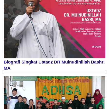
Biografi Singkat Ustadz DR Muinudinillah Bashri
MA