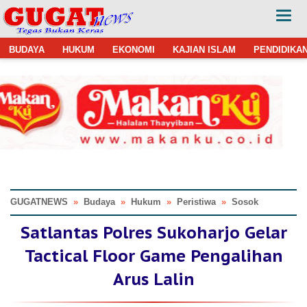
BUDAYA
HUKUM
EKONOMI
KAJIAN ISLAM
PENDIDIKA
GUGATNEWS
»
Budaya
»
Hukum
»
Peristiwa
»
Sosok
Satlantas Polres Sukoharjo Gelar
Tactical Floor Game Pengalihan
Arus Lalin