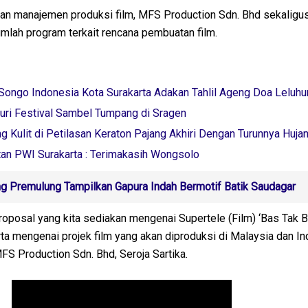
han manajemen produksi film, MFS Production Sdn. Bhd sekaligu
lah program terkait rencana pembuatan film.
Songo Indonesia Kota Surakarta Adakan Tahlil Ageng Doa Leluhu
uri Festival Sambel Tumpang di Sragen
 Kulit di Petilasan Keraton Pajang Akhiri Dengan Turunnya Huja
n PWI Surakarta : Terimakasih Wongsolo
 Premulung Tampilkan Gapura Indah Bermotif Batik Saudagar
roposal yang kita sediakan mengenai Supertele (Film) ‘Bas Tak 
ta mengenai projek film yang akan diproduksi di Malaysia dan In
FS Production Sdn. Bhd, Seroja Sartika.