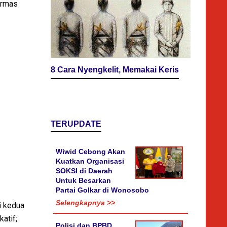
Airmas
8 Cara Nyengkelit, Memakai Keris
TERUPDATE
Wiwid Cebong Akan
Kuatkan Organisasi
SOKSI di Daerah
Untuk Besarkan
Partai Golkar di Wonosobo
Selengkapnya >>
i kedua
atif;
Polisi dan BPBD