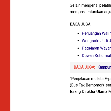
Selain mengenai pelati
mempresentasikan sejum
BACA JUGA
Perjuangan Wali 
Wongsolo Jadi J
Pagelaran Wayang
Dewan Kehormata
BACA JUGA:
Kampung
“Penjelasan melalui E-p
(Bus Tak Bernomor), ser
terang Direktur Utama M