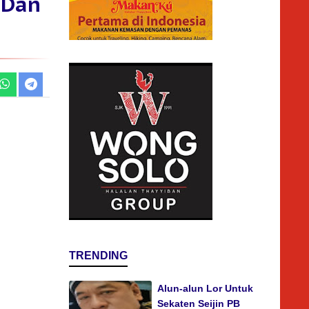
 Dan
TRENDING
Alun-alun Lor Untuk
Sekaten Seijin PB