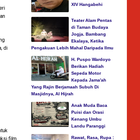
XIV Hangabehi
eri
dan
Teater Alam Pentas
di Taman Budaya
Jogja. Bambang
ing
Ekalaya, Ketika
, di
Pengakuan Lebih Mahal Daripada Ilmu
H. Puspo Wardoyo
Berikan Hadiah
Sepeda Motor
Kepada Jama'ah
Yang Rajin Berjamaah Subuh Di
Masjidnya, Al Hijrah
Anak Muda Baca
Puisi dan Orasi
Kenang Umbu
Landu Paranggi
ntuk
Rawat, Rasa, Rupa :
si film.