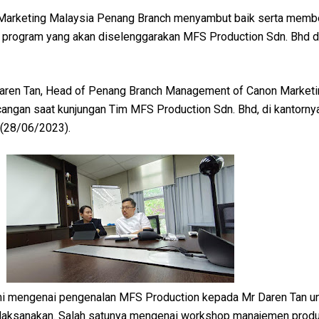
arketing Malaysia Penang Branch menyambut baik serta memb
 program yang akan diselenggarakan MFS Production Sdn. Bhd 
Daren Tan, Head of Penang Branch Management of Canon Market
angan saat kunjungan Tim MFS Production Sdn. Bhd, di kantornya
 (28/06/2023).
ami mengenai pengenalan MFS Production kepada Mr Daren Tan u
 laksanakan. Salah satunya mengenai workshop manajemen produk