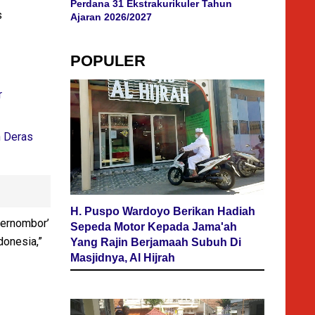
Perdana 31 Ekstrakurikuler Tahun
s
Ajaran 2026/2027
POPULER
r
n Deras
H. Puspo Wardoyo Berikan Hadiah
Bernombor’
Sepeda Motor Kepada Jama'ah
donesia,”
Yang Rajin Berjamaah Subuh Di
Masjidnya, Al Hijrah