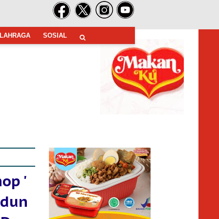
LAHRAGA
SOSIAL
op '
adun