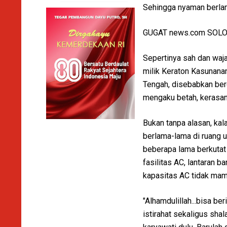
Sehingga nyaman berlam
GUGAT news.com SOL
Sepertinya sah dan waja
milik Keraton Kasunanan
Tengah, disebabkan berd
mengaku betah, kerasan 
Bukan tanpa alasan, kal
berlama-lama di ruang 
beberapa lama berkutat 
fasilitas AC, lantaran 
kapasitas AC tidak mam
"Alhamdulillah...bisa be
istirahat sekaligus sha