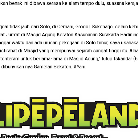
ikan benak ini dibawa serasa ke alam tempo dulu, suasana keraja
gal tidak jauh dari Solo, di Cemani, Grogol, Sukoharjo, selain ke
at Jum'at di Masjid Agung Keraton Kasunanan Surakarta Hadining
nggar waktu dan ada urusan pekerjaan di Solo timur, saya usahak
istirahat di Masjid yang mempunyai sejarah sangat tinggi itu. Alh
tenteram untuk berlama-lama di Masjid Agung," tutup Iskandar (6
t dibunyikan nya Gamelan Sekaten. #Yani.