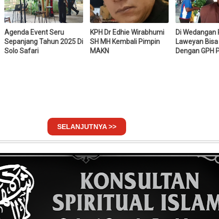
Agenda Event Seru
KPH Dr Edhie Wirabhumi
Di Wedangan 
Sepanjang Tahun 2025 Di
SH MH Kembali Pimpin
Laweyan Bisa
Solo Safari
MAKN
Dengan GPH 
SELANJUTNYA >>