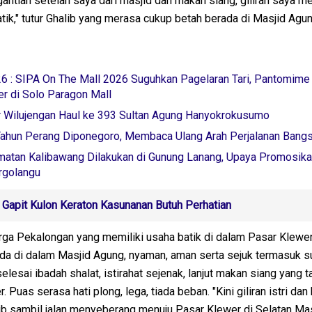
 gantian setelah saya dari masjid dan makan siang, giliran saya 
atik," tutur Ghalib yang merasa cukup betah berada di Masjid Agun
6 : SIPA On The Mall 2026 Suguhkan Pagelaran Tari, Pantomime
er di Solo Paragon Mall
r Wilujengan Haul ke 393 Sultan Agung Hanyokrokusumo
Tahun Perang Diponegoro, Membaca Ulang Arah Perjalanan Bang
amatan Kalibawang Dilakukan di Gunung Lanang, Upaya Promosika
rgolangu
Gapit Kulon Keraton Kasunanan Butuh Perhatian
ga Pekalongan yang memiliki usaha batik di dalam Pasar Klewer 
da di dalam Masjid Agung, nyaman, aman serta sejuk termasuk 
elesai ibadah shalat, istirahat sejenak, lanjut makan siang yang ta
 Puas serasa hati plong, lega, tiada beban. "Kini giliran istri da
lib sambil jalan menyeberang menuju Pasar Klewer di Selatan Ma