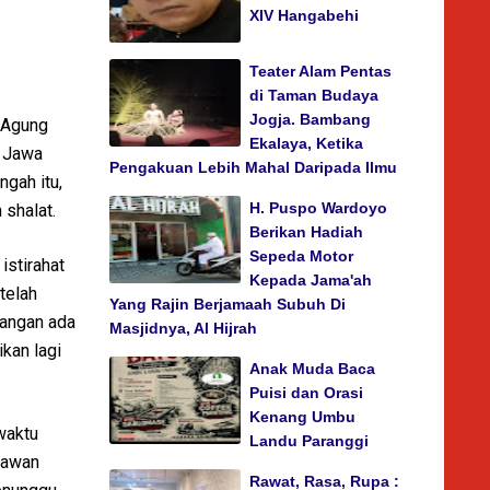
XIV Hangabehi
Teater Alam Pentas
di Taman Budaya
Jogja. Bambang
d Agung
Ekalaya, Ketika
i Jawa
Pengakuan Lebih Mahal Daripada Ilmu
ngah itu,
H. Puspo Wardoyo
 shalat.
Berikan Hadiah
Sepeda Motor
istirahat
Kepada Jama'ah
telah
Yang Rajin Berjamaah Subuh Di
uangan ada
Masjidnya, Al Hijrah
ikan lagi
Anak Muda Baca
Puisi dan Orasi
Kenang Umbu
 waktu
Landu Paranggi
ryawan
Rawat, Rasa, Rupa :