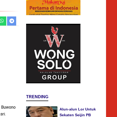
TRENDING
ku Buwono
Alun-alun Lor Untuk
sri.
Sekaten Seijin PB