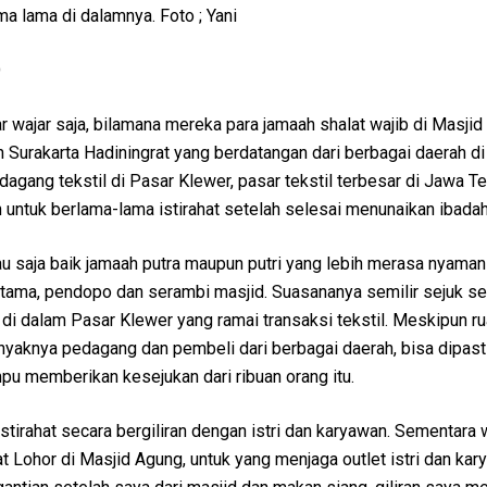
a lama di dalamnya. Foto ; Yani
O
r wajar saja, bilamana mereka para jamaah shalat wajib di Masji
 Surakarta Hadiningrat yang berdatangan dari berbagai daerah d
agang tekstil di Pasar Klewer, pasar tekstil terbesar di Jawa Te
untuk berlama-lama istirahat setelah selesai menunaikan ibadah
au saja baik jamaah putra maupun putri yang lebih merasa nyaman 
utama, pendopo dan serambi masjid. Suasananya semilir sejuk se
di dalam Pasar Klewer yang ramai transaksi tekstil. Meskipun r
banyaknya pedagang dan pembeli dari berbagai daerah, bisa dipast
pu memberikan kesejukan dari ribuan orang itu.
ristirahat secara bergiliran dengan istri dan karyawan. Sementara
lat Lohor di Masjid Agung, untuk yang menjaga outlet istri dan ka