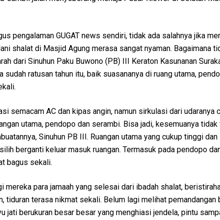
gus pengalaman GUGAT news sendiri, tidak ada salahnya jika me
lani shalat di Masjid Agung merasa sangat nyaman. Bagaimana ti
arah dari Sinuhun Paku Buwono (PB) III Keraton Kasunanan Surak
a sudah ratusan tahun itu, baik suasananya di ruang utama, pend
kali.
itasi semacam AC dan kipas angin, namun sirkulasi dari udaranya 
ruangan utama, pendopo dan serambi. Bisa jadi, kesemuanya tidak
mbuatannya, Sinuhun PB III. Ruangan utama yang cukup tinggi dan 
 silih berganti keluar masuk ruangan. Termasuk pada pendopo da
at bagus sekali.
i mereka para jamaah yang selesai dari ibadah shalat, beristiraha
 tiduran terasa nikmat sekali. Belum lagi melihat pemandangan 
u jati berukuran besar besar yang menghiasi jendela, pintu samp