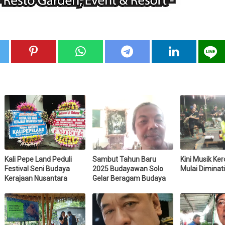
Kali Pepe Land Peduli
Sambut Tahun Baru
Kini Musik Ke
Festival Seni Budaya
2025 Budayawan Solo
Mulai Diminati
Kerajaan Nusantara
Gelar Beragam Budaya