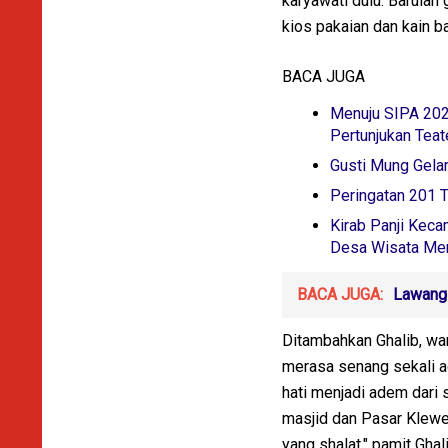
karyawati dulu. Barulah
kios pakaian dan kain b
BACA JUGA
Menuju SIPA 202
Pertunjukan Teat
Gusti Mung Gela
Peringatan 201 
Kirab Panji Kec
Desa Wisata Me
BACA JUGA:
Lawang 
Ditambahkan Ghalib, war
merasa senang sekali a
hati menjadi adem dari s
masjid dan Pasar Klewer.
yang shalat," pamit Gha