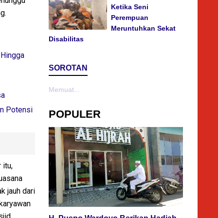
menunggu
Ketika Seni
g.
Perempuan
Meruntuhkan Sekat
Disabilitas
 Hingga
SOROTAN
Memuat...
sa
n Potensi
POPULER
itu,
suasana
k jauh dari
n karyawan
sjid