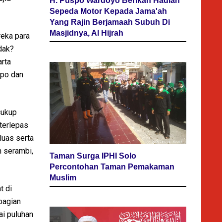
H. Puspo Wardoyo Berikan Hadiah
Sepeda Motor Kepada Jama'ah
Yang Rajin Berjamaah Subuh Di
Masjidnya, Al Hijrah
reka para
dak?
arta
opo dan
cukup
 terlepas
luas serta
n serambi,
Taman Surga IPHI Solo
Percontohan Taman Pemakaman
Muslim
t di
bagian
ai puluhan