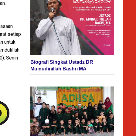
an.
biasaan
rat setiap
an untuk
amdulillah
0). Senin
Biografi Singkat Ustadz DR
Muinudinillah Bashri MA