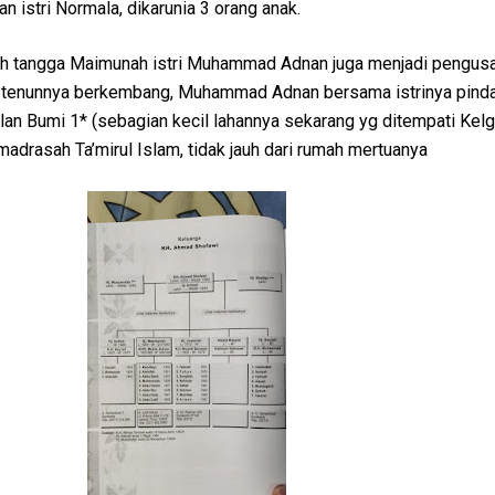
n istri Normala, dikarunia 3 orang anak.
ah tangga Maimunah istri Muhammad Adnan juga menjadi pengusa
a tenunnya berkembang, Muhammad Adnan bersama istrinya pind
alan Bumi 1* (sebagian kecil lahannya sekarang yg ditempati Kel
madrasah Ta’mirul Islam, tidak jauh dari rumah mertuanya