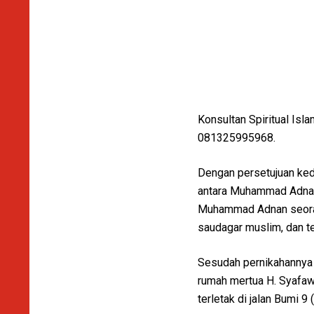
Konsultan Spiritual Isla
081325995968.
Dengan persetujuan ked
antara Muhammad Adnan
Muhammad Adnan seoran
saudagar muslim, dan t
Sesudah pernikahannya 
rumah mertua H. Syafaw
terletak di jalan Bumi 