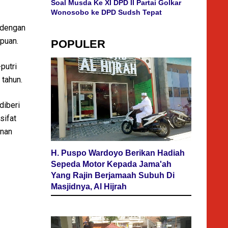
Soal Musda Ke XI DPD II Partai Golkar
Wonosobo ke DPD Sudsh Tepat
 dengan
mpuan.
POPULER
putri
 tahun.
diberi
sifat
dnan
H. Puspo Wardoyo Berikan Hadiah
Sepeda Motor Kepada Jama'ah
Yang Rajin Berjamaah Subuh Di
Masjidnya, Al Hijrah