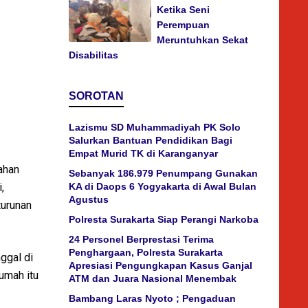
Ketika Seni
Perempuan
Meruntuhkan Sekat
Disabilitas
SOROTAN
Lazismu SD Muhammadiyah PK Solo
Salurkan Bantuan Pendidikan Bagi
Empat Murid TK di Karanganyar
ahan
Sebanyak 186.979 Penumpang Gunakan
,
KA di Daops 6 Yogyakarta di Awal Bulan
Agustus
urunan
Polresta Surakarta Siap Perangi Narkoba
24 Personel Berprestasi Terima
Penghargaan, Polresta Surakarta
ggal di
Apresiasi Pengungkapan Kasus Ganjal
umah itu
ATM dan Juara Nasional Menembak
Bambang Laras Nyoto ; Pengaduan