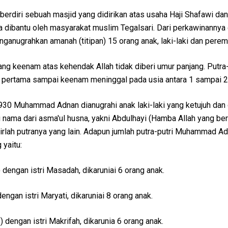
 berdiri sebuah masjid yang didirikan atas usaha Haji Shafawi dan
dibantu oleh masyarakat muslim Tegalsari. Dari perkawinannya
nganugrahkan amanah (titipan) 15 orang anak, laki-laki dan pere
g keenam atas kehendak Allah tidak diberi umur panjang. Putra-
ertama sampai keenam meninggal pada usia antara 1 sampai 2
930 Muhammad Adnan dianugrahi anak laki-laki yang ketujuh dan 
nama dari asma'ul husna, yakni Abdulhayi (Hamba Allah yang ber
lahirlah putranya yang lain. Adapun jumlah putra-putri Muhammad A
 yaitu:
dengan istri Masadah, dikaruniai 6 orang anak.
ngan istri Maryati, dikaruniai 8 orang anak.
 dengan istri Makrifah, dikarunia 6 orang anak.