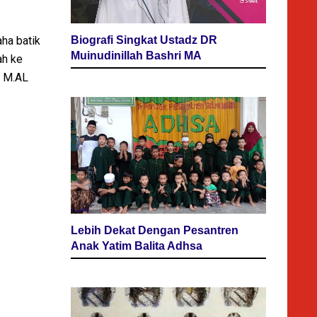
Biografi Singkat Ustadz DR
ha batik
Muinudinillah Bashri MA
ah ke
g M.AL
Lebih Dekat Dengan Pesantren
Anak Yatim Balita Adhsa