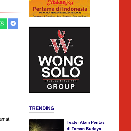
TRENDING
amat.
Teater Alam Pentas
di Taman Budaya