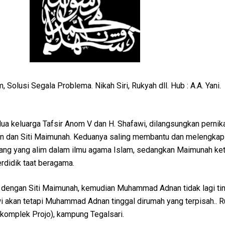
m, Solusi Segala Problema. Nikah Siri, Rukyah dll. Hub : A.A. Yani.
ua keluarga Tafsir Anom V dan H. Shafawi, dilangsungkan pernik
 dan Siti Maimunah. Keduanya saling membantu dan melengkapi
g yang alim dalam ilmu agama Islam, sedangkan Maimunah ket
erdidik taat beragama.
dengan Siti Maimunah, kemudian Muhammad Adnan tidak lagi tin
i akan tetapi Muhammad Adnan tinggal dirumah yang terpisah.. R
9 (komplek Projo), kampung Tegalsari.