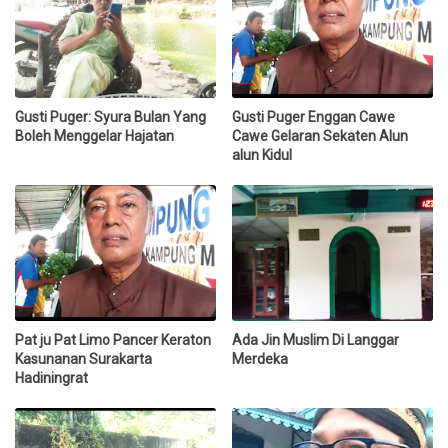
Gusti Puger: Syura Bulan Yang
Gusti Puger Enggan Cawe
Boleh Menggelar Hajatan
Cawe Gelaran Sekaten Alun
alun Kidul
Pat ju Pat Limo Pancer Keraton
Ada Jin Muslim Di Langgar
Kasunanan Surakarta
Merdeka
Hadiningrat