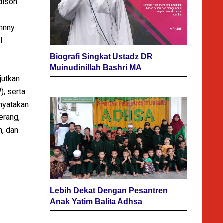
dison
hnny
I
Biografi Singkat Ustadz DR
Muinudinillah Bashri MA
jutkan
), serta
enyatakan
erang,
, dan
Lebih Dekat Dengan Pesantren
Anak Yatim Balita Adhsa