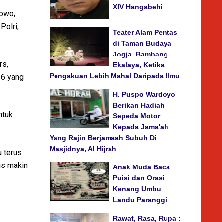
XIV Hangabehi
bowo,
Polri,
Teater Alam Pentas
di Taman Budaya
Jogja. Bambang
rs,
Ekalaya, Ketika
Pengakuan Lebih Mahal Daripada Ilmu
26 yang
H. Puspo Wardoyo
Berikan Hadiah
ntuk
Sepeda Motor
Kepada Jama'ah
Yang Rajin Berjamaah Subuh Di
Masjidnya, Al Hijrah
u terus
us makin
Anak Muda Baca
Puisi dan Orasi
Kenang Umbu
Landu Paranggi
Rawat, Rasa, Rupa :