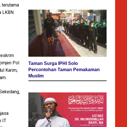
 terutama
ma LKBN
areskrim
Komjen Pol
Taman Surga IPHI Solo
Percontohan Taman Pemakaman
ul Karim,
Muslim
yam.
 Sekedang,
jasa
n IT