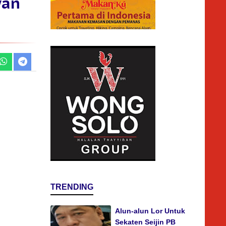
wan
TRENDING
Alun-alun Lor Untuk
Sekaten Seijin PB