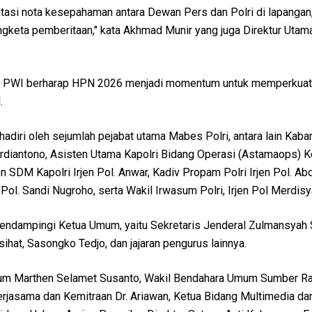
si nota kesepahaman antara Dewan Pers dan Polri di lapangan,
gketa pemberitaan," kata Akhmad Munir yang juga Direktur Uta
 PWI berharap HPN 2026 menjadi momentum untuk memperkuat
.
ihadiri oleh sejumlah pejabat utama Mabes Polri, antara lain Kab
ardiantono, Asisten Utama Kapolri Bidang Operasi (Astamaops) 
n SDM Kapolri Irjen Pol. Anwar, Kadiv Propam Polri Irjen Pol. Abd
 Pol. Sandi Nugroho, serta Wakil Irwasum Polri, Irjen Pol Merdis
mendampingi Ketua Umum, yaitu Sekretaris Jenderal Zulmansyah
hat, Sasongko Tedjo, dan jajaran pengurus lainnya.
um Marthen Selamet Susanto, Wakil Bendahara Umum Sumber Ra
erjasama dan Kemitraan Dr. Ariawan, Ketua Bidang Multimedia da