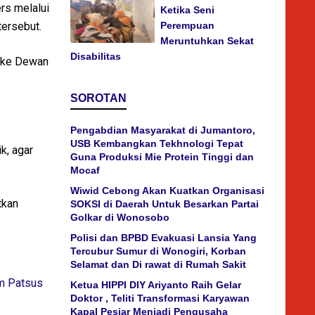
rs melalui
Ketika Seni
tersebut.
Perempuan
Meruntuhkan Sekat
Disabilitas
e ke Dewan
SOROTAN
Pengabdian Masyarakat di Jumantoro,
USB Kembangkan Tekhnologi Tepat
k, agar
Guna Produksi Mie Protein Tinggi dan
Mocaf
Wiwid Cebong Akan Kuatkan Organisasi
tkan
SOKSI di Daerah Untuk Besarkan Partai
Golkar di Wonosobo
Polisi dan BPBD Evakuasi Lansia Yang
Tercubur Sumur di Wonogiri, Korban
Selamat dan Di rawat di Rumah Sakit
m Patsus
Ketua HIPPI DIY Ariyanto Raih Gelar
Doktor , Teliti Transformasi Karyawan
Kapal Pesiar Menjadi Pengusaha