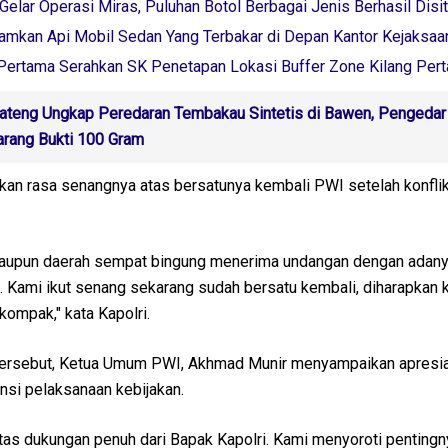
Gelar Operasi Miras, Puluhan Botol Berbagai Jenis Berhasil Disi
damkan Api Mobil Sedan Yang Terbakar di Depan Kantor Kejaksaa
 Pertama Serahkan SK Penetapan Lokasi Buffer Zone Kilang Per
ateng Ungkap Peredaran Tembakau Sintetis di Bawen, Pengedar
rang Bukti 100 Gram
an rasa senangnya atas bersatunya kembali PWI setelah konflik 
 maupun daerah sempat bingung menerima undangan dengan adan
 Kami ikut senang sekarang sudah bersatu kembali, diharapkan 
ompak," kata Kapolri.
rsebut, Ketua Umum PWI, Akhmad Munir menyampaikan apresia
si pelaksanaan kebijakan.
atas dukungan penuh dari Bapak Kapolri. Kami menyoroti pentingn