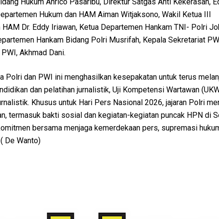
idang Hukum Anrico Pasaribu, Direktur Satgas Anti Kekerasan, E
 Departemen Hukum dan HAM Aiman Witjaksono, Wakil Ketua III
HAM Dr. Eddy Iriawan, Ketua Departemen Hankam TNI- Polri Jo
Departemen Hankam Bidang Polri Musrifah, Kepala Sekretariat PW
PWI, Akhmad Dani.
a Polri dan PWI ini menghasilkan kesepakatan untuk terus melan
ndidikan dan pelatihan jurnalistik, Uji Kompetensi Wartawan (UKW
rnalistik. Khusus untuk Hari Pers Nasional 2026, jajaran Polri m
tan, termasuk bakti sosial dan kegiatan-kegiatan puncak HPN di S
 komitmen bersama menjaga kemerdekaan pers, supremasi hukum
.( De Wanto)