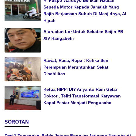
H. Puspo Wardoyo Berikan Hadiah
Sepeda Motor Kepada Jama'ah Yang
Rajin Berjamaah Subuh Di Masjidnya, Al
Hijrah
Alun-alun Lor Untuk Sekaten Seijin PB
XIV Hangabehi
Rawat, Rasa, Rupa : Ketika Seni
Perempuan Meruntuhkan Sekat
Disabilitas
Ketua HIPPI DIY Ariyanto Raih Gelar
Doktor , Teliti Transformasi Karyawan
Kapal Pesiar Menjadi Pengusaha
SOROTAN
Dari 1 Tersangka, Polda Jateng Bongkar Jaringan Narkoba di