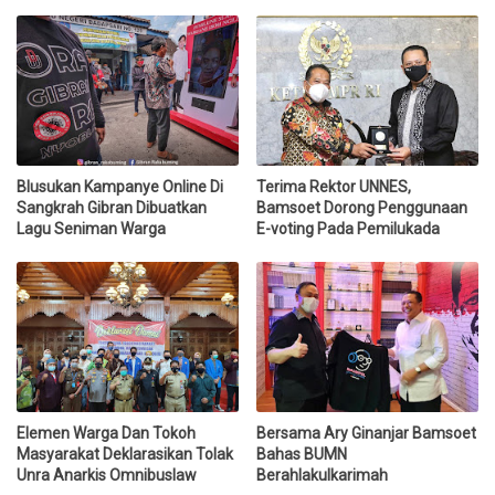
Blusukan Kampanye Online Di
Terima Rektor UNNES,
Sangkrah Gibran Dibuatkan
Bamsoet Dorong Penggunaan
Lagu Seniman Warga
E-voting Pada Pemilukada
Elemen Warga Dan Tokoh
Bersama Ary Ginanjar Bamsoet
Masyarakat Deklarasikan Tolak
Bahas BUMN
Unra Anarkis Omnibuslaw
Berahlakulkarimah